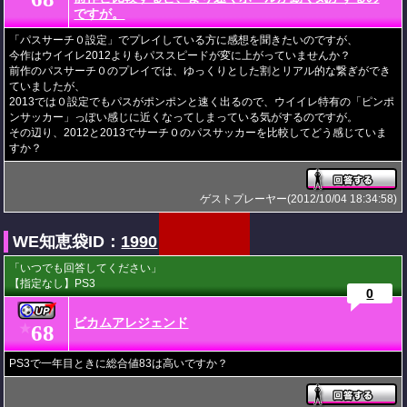
ですが。
「パスサーチ０設定」でプレイしている方に感想を聞きたいのですが、
今作はウイイレ2012よりもパススピードが変に上がっていませんか？
前作のパスサーチ０のプレイでは、ゆっくりとした割とリアル的な繋ぎができ
ていましたが、
2013では０設定でもパスがポンポンと速く出るので、ウイイレ特有の「ピンポ
ンサッカー」っぽい感じに近くなってしまっている気がするのですが。
その辺り、2012と2013でサーチ０のパスサッカーを比較してどう感じていま
すか？
ゲストプレーヤー(2012/10/04 18:34:58)
WE知恵袋ID：
1990
「いつでも回答してください」
【指定なし】PS3
0
ビカムアレジェンド
68
★
PS3で一年目ときに総合値83は高いですか？