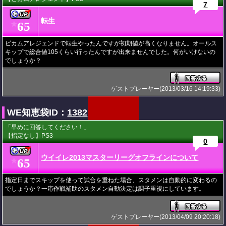
7
転生
65
★
ビカムアレジェンドで転生やったんですが初期値が高くなりません。オールス
キップで総合値105くらい行ったんですが出来ませんでした。何がいけないの
でしょうか？
ゲストプレーヤー(2013/03/16 14:19:33)
WE知恵袋ID：
1382
「早めに回答してください！」
【指定なし】PS3
0
ウイイレ2013マスターリーグオフラインについて
65
★
指定日までスキップを使って試合を重ねた場合、スタメンは自動的に変わるの
でしょうか？一応作戦補助のスタメン自動決定は調子重視にしています。
ゲストプレーヤー(2013/04/09 20:20:18)