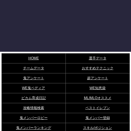
HOME
選手データ
チームデータ
おすすめテクニック
鬼アンケート
超アンケート
WE鬼ペディア
WE知恵袋
ビカム育成日記
ML/MLOオススメ
攻略情報検索
ベストイレブン
鬼メンバーロビー
鬼メンバー登録
鬼メンバーランキング
スキル/ポジション