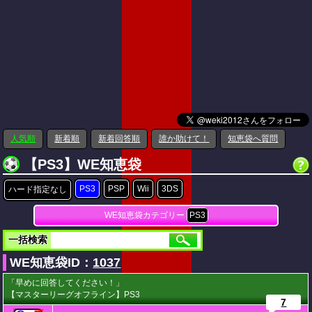
人気順
新着順
新着回答順
誰か助けて！
知恵袋へ質問
【PS3】WE知恵袋
PS3
PSP
Wii
3DS
ハード指定なし
WE知恵袋カテゴリー
PS3
一括検索
WE知恵袋ID：
1037
「早めに回答してください！」
【マスターリーグオフライン】PS3
7