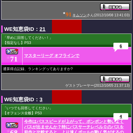
91
★
キムソン
さん(2012/10/08 13:41:03)
WE知恵袋ID：
21
「早めに回答してください！」
【指定なし】PS3
6
マスターリーグ オフラインで
71
★
通算得点記録、ランキングってありますか?
ゲストプレーヤー(2012/10/05 21:37:13)
WE知恵袋ID：
3
「いつでも回答してください」
【オフェンス全般】PS3
4
今作はパススピードが上がって、ポンポンと勢いよく
パスが出ませんか？特にパスサーチレベル０のパスを
68
★
前作と比較すると、より速くボールが動く気がするの