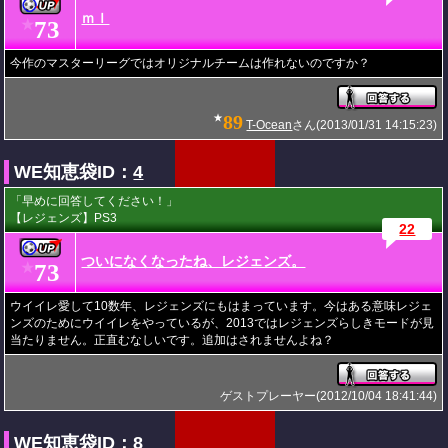
ｍｌ
73
★
今作のマスターリーグではオリジナルチームは作れないのですか？
89
★
T-Ocean
さん(2013/01/31 14:15:23)
WE知恵袋ID：
4
「早めに回答してください！」
【レジェンズ】PS3
22
ついになくなったね、レジェンズ。
73
★
ウイイレ愛して10数年、レジェンズにもはまっています。今はある意味レジェ
ンズのためにウイイレをやっているが、2013ではレジェンズらしきモードが見
当たりません。正直むなしいです。追加はされませんよね？
ゲストプレーヤー(2012/10/04 18:41:44)
WE知恵袋ID：
8