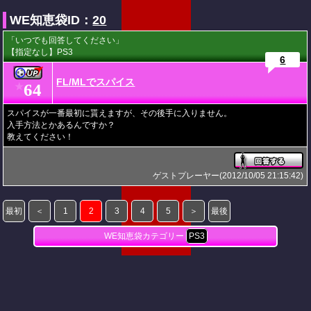
WE知恵袋ID：
20
「いつでも回答してください」
【指定なし】PS3
6
FL/MLでスパイス
64
★
スパイスが一番最初に貰えますが、その後手に入りません。
入手方法とかあるんですか？
教えてください！
ゲストプレーヤー(2012/10/05 21:15:42)
最初
＜
1
2
3
4
5
＞
最後
WE知恵袋カテゴリー
PS3