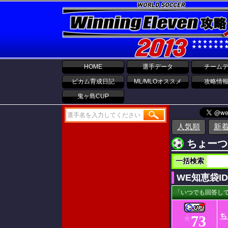
HOME
選手データ
チーム
ビカム育成日記
ML/MLOオススメ
攻略情
鬼ヶ島CUP
人気順
新
ちょーつ
一括検索
WE知恵袋I
「いつでも回答して
ち
73
★