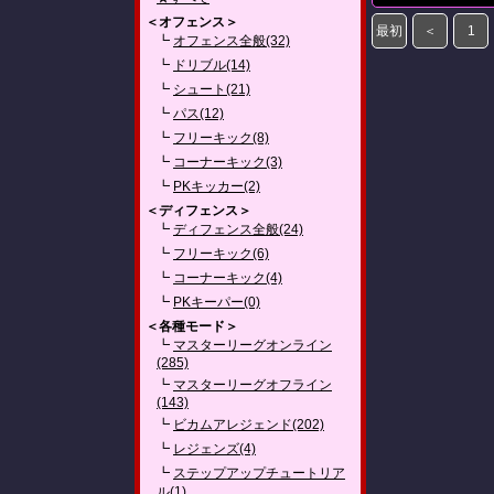
＜オフェンス＞
最初
＜
1
┗
オフェンス全般(32)
┗
ドリブル(14)
┗
シュート(21)
┗
パス(12)
┗
フリーキック(8)
┗
コーナーキック(3)
┗
PKキッカー(2)
＜ディフェンス＞
┗
ディフェンス全般(24)
┗
フリーキック(6)
┗
コーナーキック(4)
┗
PKキーパー(0)
＜各種モード＞
┗
マスターリーグオンライン
(285)
┗
マスターリーグオフライン
(143)
┗
ビカムアレジェンド(202)
┗
レジェンズ(4)
┗
ステップアップチュートリア
ル(1)