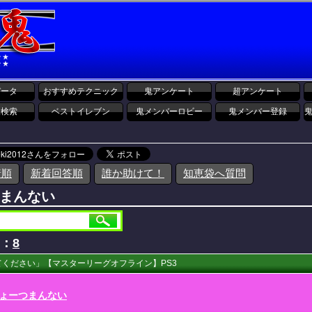
データ
おすすめテクニック
鬼アンケート
超アンケート
報検索
ベストイレブン
鬼メンバーロビー
鬼メンバー登録
着順
新着回答順
誰か助けて！
知恵袋へ質問
まんない
D：
8
ください」【マスターリーグオフライン】PS3
ょーつまんない