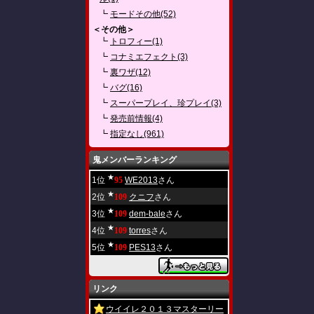
┗
モードその他(52)
＜その他＞
┗
トロフィー(1)
┗
コナミエフェクト(3)
┗
裏ワザ(12)
┗
バグ(16)
┗
スーパープレイ、珍プレイ(3)
┗
発売前情報(4)
┗
指定なし(961)
鬼メンバーランキング
★
1位
95
WE2013
さん
★
2位
109
クニフ
さん
★
3位
109
dem-bale
さん
★
4位
109
torres
さん
★
5位
109
PES13
さん
リンク
ウイイレ２０１３マスターリー