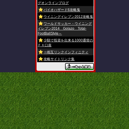
グオンラインブログ
バイオハザード6攻略鬼
ウイニングイレブン2012攻略鬼
ワールドサッカー・ウイニング
イレブン2014 Golazo Total-
FootBallStyle～
少額で投資を出来る1000通貨の
ＦＸ口座
⇒相互リンクインフィニティ
攻略サイトリンク集