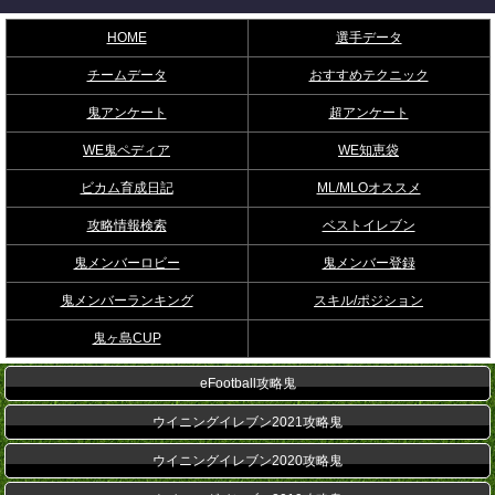
HOME
選手データ
チームデータ
おすすめテクニック
鬼アンケート
超アンケート
WE鬼ペディア
WE知恵袋
ビカム育成日記
ML/MLOオススメ
攻略情報検索
ベストイレブン
鬼メンバーロビー
鬼メンバー登録
鬼メンバーランキング
スキル/ポジション
鬼ヶ島CUP
eFootball攻略鬼
ウイニングイレブン2021攻略鬼
ウイニングイレブン2020攻略鬼