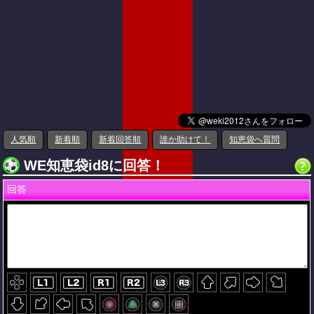
人気順
新着順
新着回答順
誰か助けて！
知恵袋へ質問
WE知恵袋id8に回答！
回答