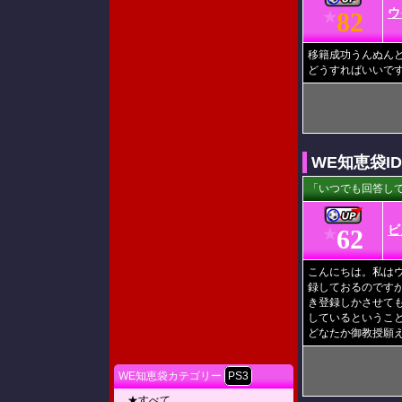
ウ
82
★
移籍成功うんぬん
どうすればいいで
WE知恵袋I
「いつでも回答して
ビ
62
★
こんにちは。私は
録しておるのです
き登録しかさせても
しているということ
どなたか御教授願
WE知恵袋カテゴリー
PS3
★すべて