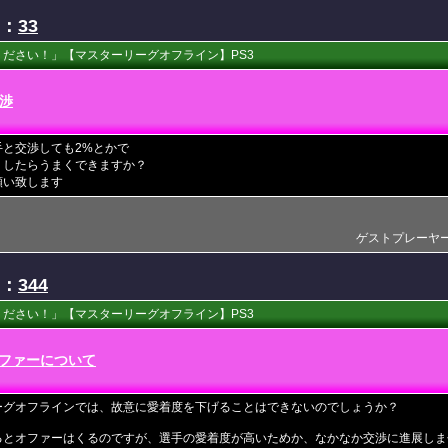
D：
33
ださい！」【マスターリーグオフライン】PS3
渉
手と交渉しても2%とかで
うしたらうまくできますか？
願い致します
ゲストプレーヤー(201
D：
344
ださい！」【マスターリーグオフライン】PS3
ファーについて
ーグオフラインでは、故意に愛着度を下げることはできないのでしょうか？
るとオファーはくるのですが、選手の愛着度が高いためか、なかなか交渉に進展しま