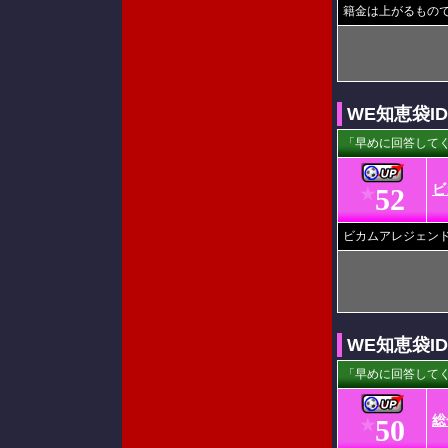
籍金は上がるもの
WE知恵袋I
「早めに回答してく
ビ
52
★
ビカムアレジェン
WE知恵袋I
「早めに回答してく
総
50
★