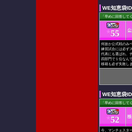
WE知恵袋I
「早めに回答してく
公
55
★
何故か公式戦のみ
練習試合には必ず
代表にも選ばれ、
四部門で１位なん
移籍も必ず失敗しま
WE知恵袋I
「早めに回答してく
移
52
★
今、マンチェスター