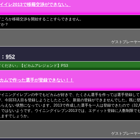
イイレ2013で移籍交渉ができない。
どころか移籍交渉を開始することすらできません。
すか？
ゲストプレーヤー(201
D：
952
ください」【ビカムアレジェンド】PS3
カムで作った選手が登録できない！！
ウイニングイレブンの中でもビカムが好きで、たくさん選手を作っては選手登録して
が、今回33人目を登録しようとしたところ、新規の登録ができませんでした。既に
らえない状態になっています。2013で作成した選手を一人は登録できたので（32
ではないようです。ウイニングイレブン2013では、エディット登録に人数制限で
えますでしょうか。
ゲストプレーヤー(201