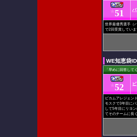
バ
51
★
世界最優秀選手（
で2回受賞していま
WE知恵袋I
「早めに回答してく
ビ
52
★
ビカムアレジェンド
モスクで3年目に
して5年目にリヨ
てそのチームに長