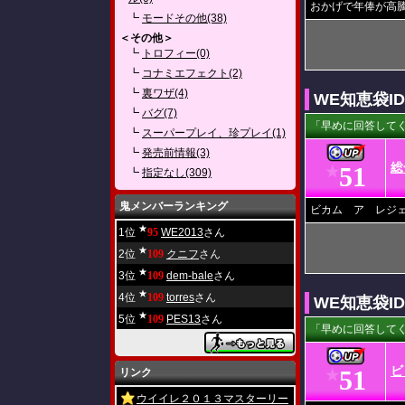
おかげで年俸が高騰し
┗
モードその他(38)
＜その他＞
┗
トロフィー(0)
┗
コナミエフェクト(2)
┗
裏ワザ(4)
WE知恵袋I
┗
バグ(7)
「早めに回答してく
┗
スーパープレイ、珍プレイ(1)
┗
発売前情報(3)
総
51
★
┗
指定なし(309)
鬼メンバーランキング
ビカム ア レジ
★
1位
95
WE2013
さん
★
2位
109
クニフ
さん
★
3位
109
dem-bale
さん
★
4位
109
torres
さん
WE知恵袋I
★
5位
109
PES13
さん
「早めに回答してく
ビ
51
リンク
★
ウイイレ２０１３マスターリー