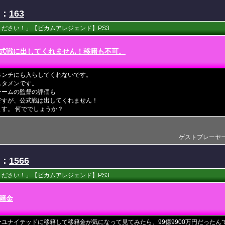
D：
163
ださい！」【ビカムアレジェンド】PS3
式戦に出してくれません！移籍も不可。
ベンチにも入らしてくれないです。
スタメンです。
チームの監督の評価も
ですが、公式戦は出してくれません！
す。 何ででしょうか？
ゲストプレーヤー(201
D：
1566
ださい！」【ビカムアレジェンド】PS3
籍金
ユナイテッドに移籍して移籍金が気になって見てみたら、99億9900万円だったん