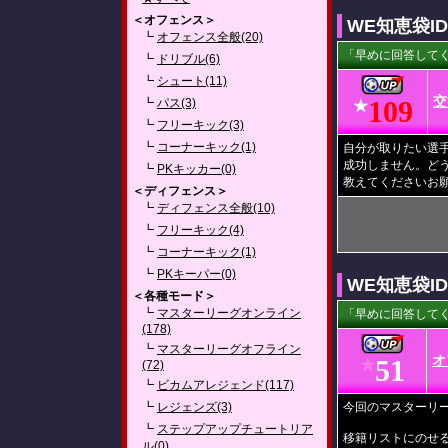
＜オフェンス＞
WE知恵袋I
┗
オフェンス全般(20)
「早めに回答してく
┗
ドリブル(6)
┗
シュート(11)
交
109
┗
パス(3)
★
┗
フリーキック(3)
┗
コーナーキック(1)
自分が取りたい選
成功しません。ど
┗
PKキッカー(0)
教えてくださいお
＜ディフェンス＞
┗
ディフェンス全般(10)
┗
フリーキック(4)
┗
コーナーキック(1)
┗
PKキーパー(0)
WE知恵袋I
＜各種モード＞
┗
マスターリーグオンライン
「早めに回答してく
(178)
┗
マスターリーグオフライン
オ
51
★
(72)
┗
ビカムアレジェンド(117)
┗
レジェンズ(3)
今回のマスターリ
┗
ステップアップチュートリア
移籍リストにのせ
ル(0)