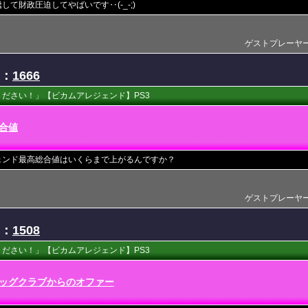
て財政圧迫してやばいです‥(-_-;)
ゲストプレーヤー(201
D：
1666
ださい！」【ビカムアレジェンド】PS3
合値
ェンド最高総合値はいくらまで上がるんですか？
ゲストプレーヤー(201
D：
1508
ださい！」【ビカムアレジェンド】PS3
ッグクラブからのオファー