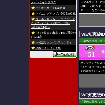
レアルマドリーに在
グオンラインブログ
は8.0。バロン
バイオハザード6攻略鬼
ギュラーをとれる
ウイニングイレブン2012攻略鬼
ワールドサッカー・ウイニング
イレブン2014 Golazo Total-
FootBallStyle～
少額で投資を出来る1000通貨の
WE知恵袋I
ＦＸ口座
「早めに回答してく
⇒相互リンクインフィニティ
攻略サイトリンク集
適
51
★
ポジションがOMF
RSとったらRSの
トの差が7くらいあ
WE知恵袋I
「早めに回答してく