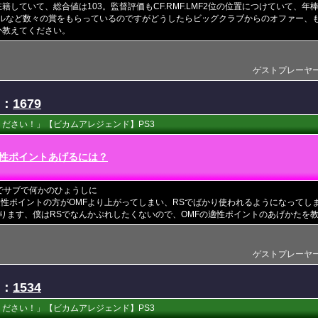
籍していて、総合値は103。監督評価もCF.RMF.LMF2位の位置につけていて、年
ドールなど数々の賞をもらっているのですがどうしたらビッグクラブからのオファー、
か教えてください。
ゲストプレーヤー(201
D：
1679
ださい！」【ビカムアレジェンド】PS3
性ポイントあげるには？
でサブで何かのひょうしに
適性ポイントの方がOMFより上がってしまい、RSでばかり使われるようになってし
ります、僕はRSでなんかぷれしたくないので、OMFの適性ポイントのあげかたを
ゲストプレーヤー(201
D：
1534
ださい！」【ビカムアレジェンド】PS3