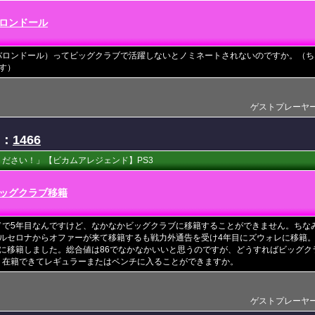
ロンドール
バロンドール）ってビッグクラブで活躍しないとノミネートされないのですか。（ち
す）
ゲストプレーヤー(201
D：
1466
ださい！」【ビカムアレジェンド】PS3
ッグクラブ移籍
で5年目なんですけど、なかなかビッグクラブに移籍することができません。ちなみ
バルセロナからオファーが来て移籍するも戦力外通告を受け4年目にズウォレに移籍
ンに移籍しました。総合値は86でなかなかいいと思うのですが、どうすればビッグク
く在籍できてレギュラーまたはベンチに入ることができますか。
ゲストプレーヤー(201