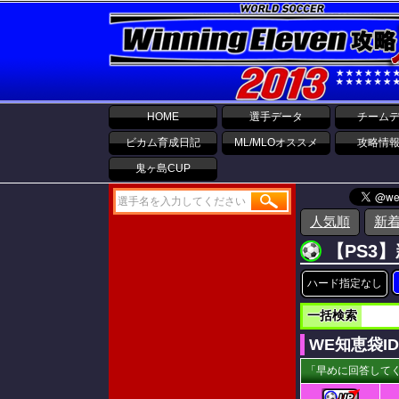
HOME
選手データ
チーム
ビカム育成日記
ML/MLOオススメ
攻略情
鬼ヶ島CUP
人気順
新
【PS3
ハード指定なし
一括検索
WE知恵袋I
「早めに回答してく