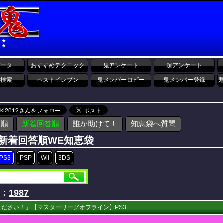
データ
おすすめテクニック
鬼アンケート
超アンケート
報検索
ベストイレブン
鬼メンバーロビー
鬼メンバー登録
着順
新着回答順
誰か助けて！
知恵袋へ質問
】新着回答順WE知恵袋
PS3
PSP
Wii
3DS
D：
1987
ださい！」【マスターリーグオフライン】PS3