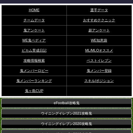
HOME
選手データ
チームデータ
おすすめテクニック
鬼アンケート
超アンケート
WE鬼ペディア
WE知恵袋
ビカム育成日記
ML/MLOオススメ
攻略情報検索
ベストイレブン
鬼メンバーロビー
鬼メンバー登録
鬼メンバーランキング
スキル/ポジション
鬼ヶ島CUP
eFootball攻略鬼
ウイニングイレブン2021攻略鬼
ウイニングイレブン2020攻略鬼