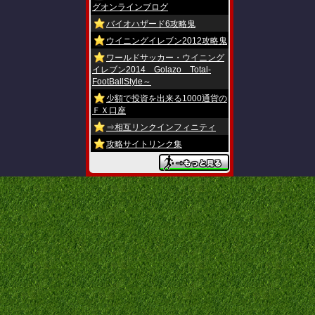
グオンラインブログ
バイオハザード6攻略鬼
ウイニングイレブン2012攻略鬼
ワールドサッカー・ウイニング
イレブン2014 Golazo Total-
FootBallStyle～
少額で投資を出来る1000通貨の
ＦＸ口座
⇒相互リンクインフィニティ
攻略サイトリンク集