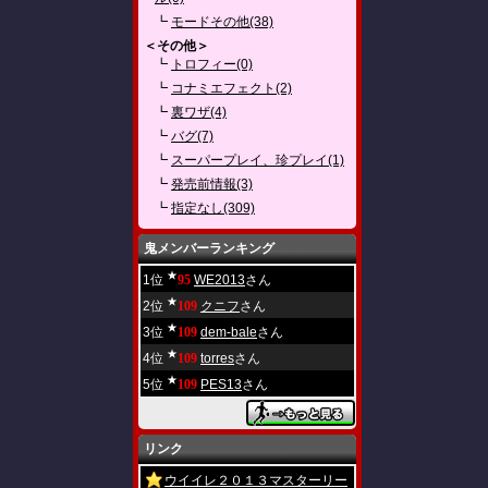
┗
モードその他(38)
＜その他＞
┗
トロフィー(0)
┗
コナミエフェクト(2)
┗
裏ワザ(4)
┗
バグ(7)
┗
スーパープレイ、珍プレイ(1)
┗
発売前情報(3)
┗
指定なし(309)
鬼メンバーランキング
★
1位
95
WE2013
さん
★
2位
109
クニフ
さん
★
3位
109
dem-bale
さん
★
4位
109
torres
さん
★
5位
109
PES13
さん
リンク
ウイイレ２０１３マスターリー