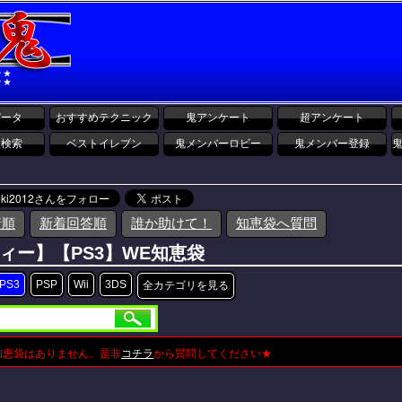
データ
おすすめテクニック
鬼アンケート
超アンケート
報検索
ベストイレブン
鬼メンバーロビー
鬼メンバー登録
着順
新着回答順
誰か助けて！
知恵袋へ質問
ィー】【PS3】WE知恵袋
PS3
PSP
Wii
3DS
全カテゴリを見る
知恵袋はありません。是非
コチラ
から質問してください★