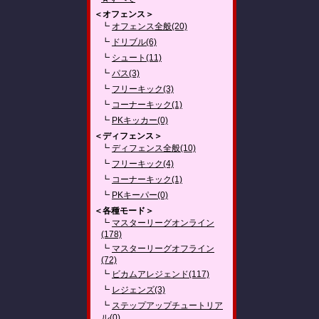
＜オフェンス＞
┗
オフェンス全般(20)
┗
ドリブル(6)
┗
シュート(11)
┗
パス(3)
┗
フリーキック(3)
┗
コーナーキック(1)
┗
PKキッカー(0)
＜ディフェンス＞
┗
ディフェンス全般(10)
┗
フリーキック(4)
┗
コーナーキック(1)
┗
PKキーパー(0)
＜各種モード＞
┗
マスターリーグオンライン
(178)
┗
マスターリーグオフライン
(72)
┗
ビカムアレジェンド(117)
┗
レジェンズ(3)
┗
ステップアップチュートリア
ル(0)