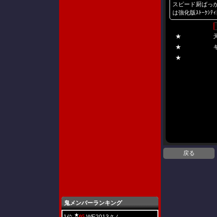
スピード厨ばっ
は強化版ｽﾄｰｸｼ
★
★
★
戻る
鬼メンバーランキング
★