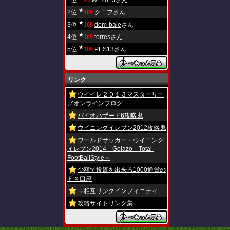
1位
95
WE2013
さん
★
2位
109
クニフ
さん
★
3位
109
dem-bale
さん
★
4位
109
torres
さん
★
5位
109
PES13
さん
リンク
ウイイレ２０１３マスターリー
グオンラインブログ
バイオハザード6攻略鬼
ウイニングイレブン2012攻略鬼
ワールドサッカー・ウイニング
イレブン2014 Golazo Total-
FootBallStyle～
少額で投資を出来る1000通貨の
ＦＸ口座
⇒相互リンクインフィニティ
攻略サイトリンク集