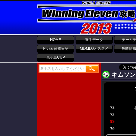
HOME
選手データ
チーム
ビカム育成日記
ML/MLOオススメ
攻略情
鬼ヶ島CUP
キムソン
72
73
99
70