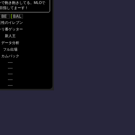
かで飽き飽きしてる。MLOで
ﾃｨ目指してまーす！
天性のイレブン
キリ番ゲッター
新人王
データ分析
フル出場
カムバック
----
----
----
----
----