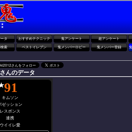
データ
おすすめテクニック
鬼アンケート
超アンケート
報検索
ベストイレブン
鬼メンバーロビー
鬼メンバー登録
さんのデータ
91
★
キムソン
ポゼッション
レスポンス
連携
ウイイレ愛