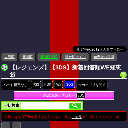
人気順
新着順
新着回答順
誰か助けて！
知恵袋へ質問
【レジェンズ】【3DS】新着回答順WE知恵
袋
PS3
PSP
Wii
3DS
ハード指定なし
全カテゴリを見る
WE知恵袋カテゴリー
3DS
一括検索
表示できるWE鬼知恵袋はありません。是非
コチラ
から質問してください★
＜
＞