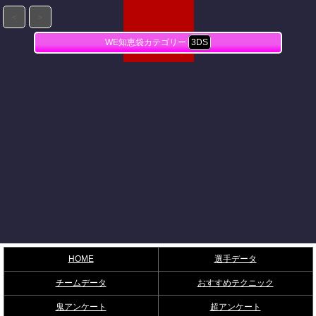
＜
＞
WE知恵袋カテゴリー
3DS
HOME
選手データ
チームデータ
おすすめテクニック
鬼アンケート
超アンケート