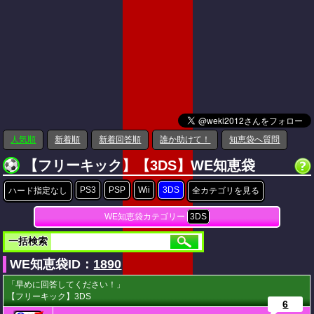
人気順
新着順
新着回答順
誰か助けて！
知恵袋へ質問
【フリーキック】【3DS】WE知恵袋
PS3
PSP
Wii
3DS
ハード指定なし
全カテゴリを見る
WE知恵袋カテゴリー
3DS
一括検索
WE知恵袋ID：
1890
「早めに回答してください！」
【フリーキック】3DS
6