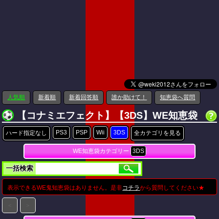
人気順
新着順
新着回答順
誰か助けて！
知恵袋へ質問
【コナミエフェクト】【3DS】WE知恵袋
PS3
PSP
Wii
3DS
ハード指定なし
全カテゴリを見る
WE知恵袋カテゴリー
3DS
一括検索
表示できるWE鬼知恵袋はありません。是非
コチラ
から質問してください★
＜
＞