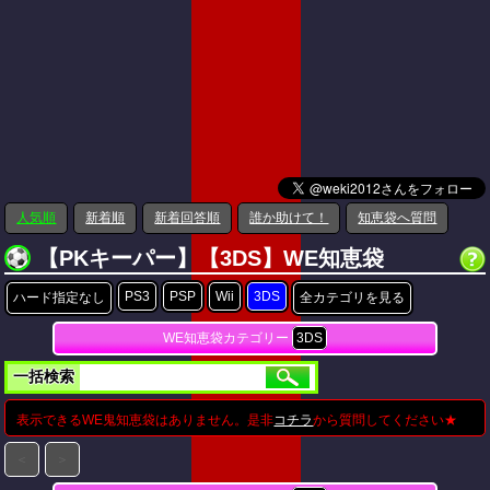
人気順
新着順
新着回答順
誰か助けて！
知恵袋へ質問
【PKキーパー】【3DS】WE知恵袋
PS3
PSP
Wii
3DS
ハード指定なし
全カテゴリを見る
WE知恵袋カテゴリー
3DS
一括検索
表示できるWE鬼知恵袋はありません。是非
コチラ
から質問してください★
＜
＞