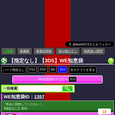
人気順
新着順
新着回答順
誰か助けて！
知恵袋へ質問
【指定なし】【3DS】WE知恵袋
PS3
PSP
Wii
3DS
ハード指定なし
全カテゴリを見る
WE知恵袋カテゴリー
3DS
一括検索
WE知恵袋ID：
1357
「早めに回答してください！」
【指定なし】3DS
19