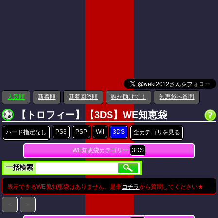
人気順
新着順
新着回答順
誰か助けて！
知恵袋へ質問
【トロフィー】【3DS】WE知恵袋
PS3
PSP
Wii
3DS
ハード指定なし
全カテゴリを見る
WE知恵袋カテゴリー
3DS
一括検索
表示できるWE鬼知恵袋はありません。是非
コチラ
から質問してください★
＜
＞