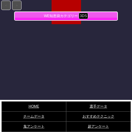
＜
＞
WE知恵袋カテゴリー
3DS
HOME
選手データ
チームデータ
おすすめテクニック
鬼アンケート
超アンケート