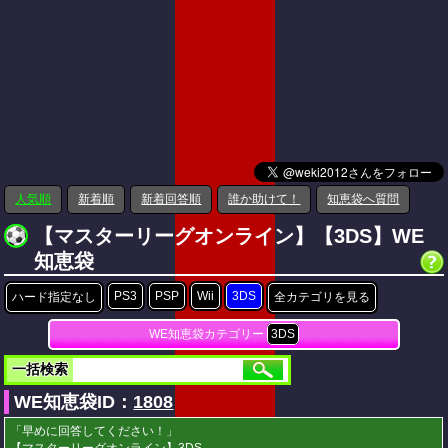
人気順
新着順
新着回答順
誰か助けて！
知恵袋へ質問
【マスターリーグオンライン】【3DS】WE
知恵袋
PS3
PSP
Wii
3DS
ハード指定なし
全カテゴリを見る
WE知恵袋カテゴリー
3DS
一括検索
WE知恵袋ID：
1808
「早めに回答してください！」