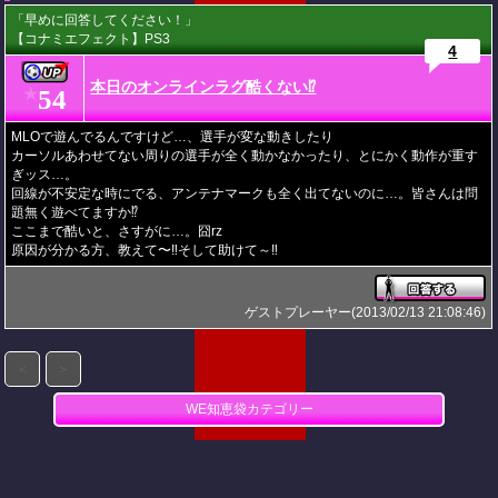
「早めに回答してください！」
【コナミエフェクト】PS3
4
本日のオンラインラグ酷くない⁉
54
★
MLOで遊んでるんですけど…、選手が変な動きしたり
カーソルあわせてない周りの選手が全く動かなかったり、とにかく動作が重す
ぎッス…。
回線が不安定な時にでる、アンテナマークも全く出てないのに…。皆さんは問
題無く遊べてますか⁉
ここまで酷いと、さすがに…。囧rz
原因が分かる方、教えて〜‼そして助けて～‼
ゲストプレーヤー(2013/02/13 21:08:46)
＜
＞
WE知恵袋カテゴリー