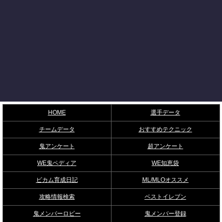
HOME
選手データ
チームデータ
おすすめテクニック
鬼アンケート
超アンケート
WE鬼ペディア
WE知恵袋
ビカム育成日記
ML/MLOオススメ
攻略情報検索
ベストイレブン
鬼メンバーロビー
鬼メンバー登録