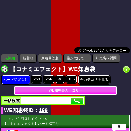
人気順
新着順
新着回答順
誰か助けて！
知恵袋へ質問
【コナミエフェクト】WE知恵袋
PS3
PSP
Wii
3DS
ハード指定なし
全カテゴリを見る
WE知恵袋カテゴリー
一括検索
WE知恵袋ID：
199
「いつでも回答してください」
【コナミエフェクト】ハード指定なし
8