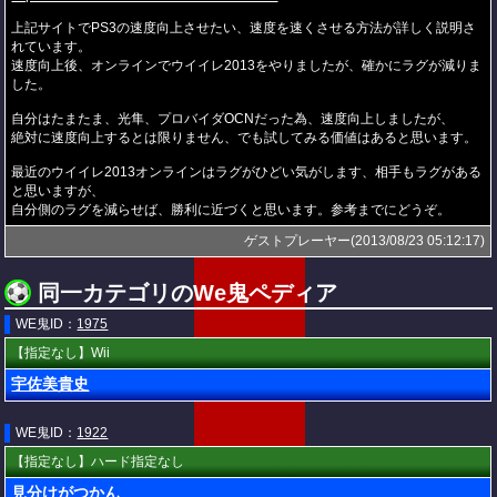
上記サイトでPS3の速度向上させたい、速度を速くさせる方法が詳しく説明さ
れています。
速度向上後、オンラインでウイイレ2013をやりましたが、確かにラグが減りま
した。
自分はたまたま、光隼、プロバイダOCNだった為、速度向上しましたが、
絶対に速度向上するとは限りません、でも試してみる価値はあると思います。
最近のウイイレ2013オンラインはラグがひどい気がします、相手もラグがある
と思いますが、
自分側のラグを減らせば、勝利に近づくと思います。参考までにどうぞ。
ゲストプレーヤー(2013/08/23 05:12:17)
同一カテゴリのWe鬼ペディア
WE鬼ID：
1975
【指定なし】Wii
宇佐美貴史
WE鬼ID：
1922
【指定なし】ハード指定なし
見分けがつかん