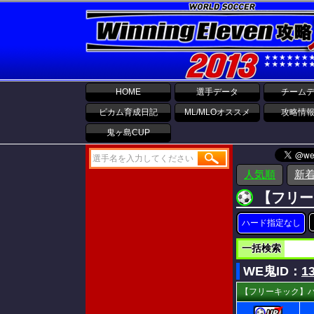
HOME
選手データ
チーム
ビカム育成日記
ML/MLOオススメ
攻略情
鬼ヶ島CUP
人気順
新
【フリー
ハード指定なし
一括検索
WE鬼ID：
1
【フリーキック】