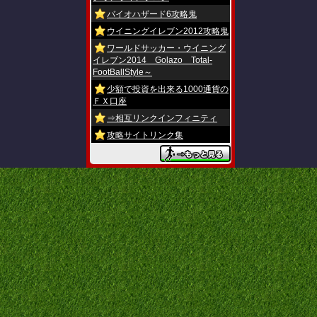
バイオハザード6攻略鬼
ウイニングイレブン2012攻略鬼
ワールドサッカー・ウイニング
イレブン2014 Golazo Total-
FootBallStyle～
少額で投資を出来る1000通貨の
ＦＸ口座
⇒相互リンクインフィニティ
攻略サイトリンク集