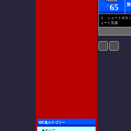
無
65
★
１ シュートボタ
ュート完成
＜
＞
WE鬼カテゴリー
★すべて