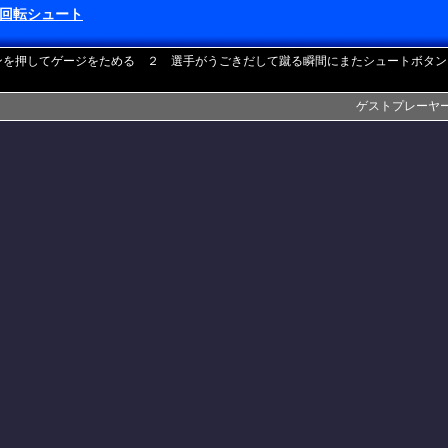
回転シュート
ンを押してゲージをためる ２ 選手がうごきだして蹴る瞬間にまたシュートボタン
ゲストプレーヤー(201