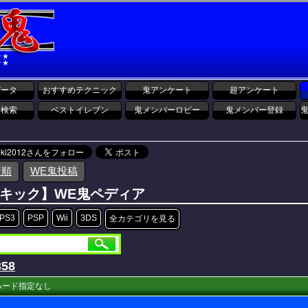
データ
おすすめテクニック
鬼アンケート
超アンケート
報検索
ベストイレブン
鬼メンバーロビー
鬼メンバー登録
着順
WE鬼投稿
キック】WE鬼ペディア
PS3
PSP
Wii
3DS
全カテゴリを見る
358
ハード指定なし