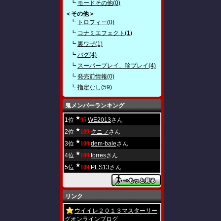
┗
モードその他(0)
＜その他＞
┗
トロフィー(0)
┗
コナミエフェクト(1)
┗
裏ワザ(1)
┗
バグ(4)
┗
スーパープレイ、珍プレイ(4)
┗
発売前情報(0)
┗
指定なし(59)
鬼メンバーランキング
★
1位
95
WE2013
さん
★
2位
109
クニフ
さん
★
3位
109
dem-bale
さん
★
4位
109
torres
さん
★
5位
109
PES13
さん
リンク
ウイイレ２０１３マスターリー
グオンラインブログ