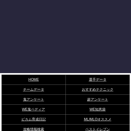
HOME
選手データ
チームデータ
おすすめテクニック
鬼アンケート
超アンケート
WE鬼ペディア
WE知恵袋
ビカム育成日記
ML/MLOオススメ
攻略情報検索
ベストイレブン