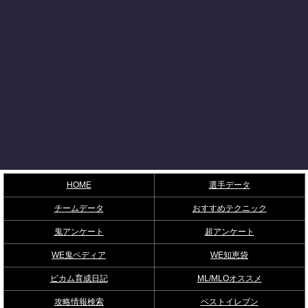
HOME
選手データ
チームデータ
おすすめテクニック
鬼アンケート
超アンケート
WE鬼ペディア
WE知恵袋
ビカム育成日記
ML/MLOオススメ
攻略情報検索
ベストイレブン