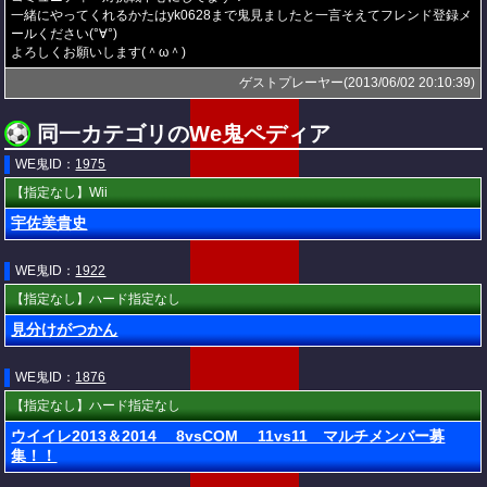
一緒にやってくれるかたはyk0628まで鬼見ましたと一言そえてフレンド登録メ
ールください(°∀°)
よろしくお願いします(＾ω＾)
ゲストプレーヤー(2013/06/02 20:10:39)
同一カテゴリのWe鬼ペディア
WE鬼ID：
1975
【指定なし】Wii
宇佐美貴史
WE鬼ID：
1922
【指定なし】ハード指定なし
見分けがつかん
WE鬼ID：
1876
【指定なし】ハード指定なし
ウイイレ2013＆2014 8vsCOM 11vs11 マルチメンバー募
集！！