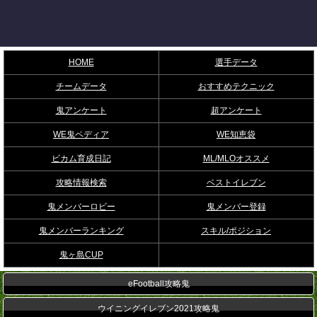
HOME
選手データ
チームデータ
おすすめテクニック
鬼アンケート
超アンケート
WE鬼ペディア
WE知恵袋
ビカム育成日記
ML/MLOオススメ
攻略情報検索
ベストイレブン
鬼メンバーロビー
鬼メンバー登録
鬼メンバーランキング
スキル/ポジション
鬼ヶ島CUP
eFootball攻略鬼
ウイニングイレブン2021攻略鬼