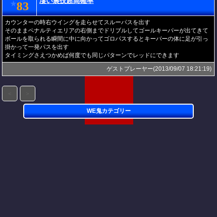
凄い裏技超高確率
83
★
カウンターの時右ウイングを走らせてスルーパスを出す
そのままペナルティエリアの右側までドリブルしてゴールキーパーが出てきて
ボールを取られる瞬間に中に向かってゴロパスするとキーパーの体に足が引っ
掛かって一発パスを出す
タイミングさえつかめば何度でも同じパターンでレッドにできます
ゲストプレーヤー(2013/09/07 18:21:19)
＜
＞
WE鬼カテゴリー