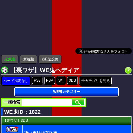
人気順
新着順
WE鬼投稿
【裏ワザ】WE鬼ペディア
PS3
PSP
Wii
3DS
ハード指定なし
全カテゴリを見る
WE鬼カテゴリー
一括検索
WE鬼ID：
1822
【裏ワザ】3DS