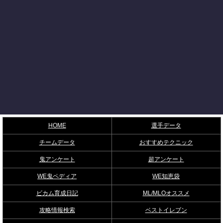
HOME
選手データ
チームデータ
おすすめテクニック
鬼アンケート
超アンケート
WE鬼ペディア
WE知恵袋
ビカム育成日記
ML/MLOオススメ
攻略情報検索
ベストイレブン