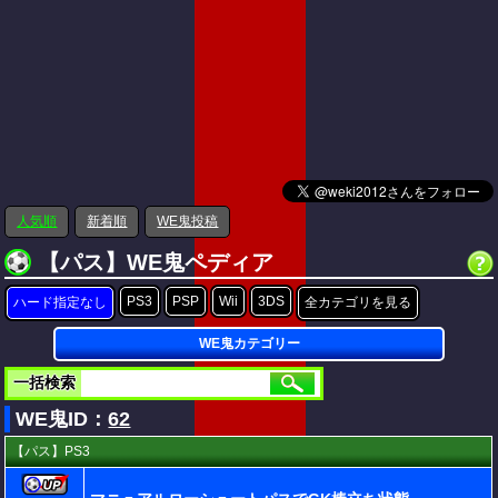
人気順
新着順
WE鬼投稿
【パス】WE鬼ペディア
PS3
PSP
Wii
3DS
ハード指定なし
全カテゴリを見る
WE鬼カテゴリー
一括検索
WE鬼ID：
62
【パス】PS3