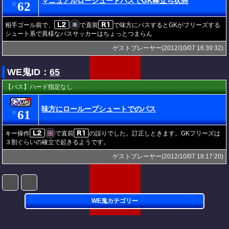
マニュアルローシュートパスでGK棒立ち状態
62
★
相手ゴール前で、
で直前
で味方にパスするとGKがフリーズする
シュート系で異様なパスサッカーはちょっとつまらん
ゲストプレーヤー(2012/10/07 16:39:32)
WE鬼ID：
65
【パス】ハード指定なし
味方にローループシュートでのパス
61
★
キー操作
で直前
の誤りでした。訂正しときます。GKフリーズは
３割ぐらいの確立で起きるようです。
ゲストプレーヤー(2012/10/07 18:17:20)
＜
＞
WE鬼カテゴリー