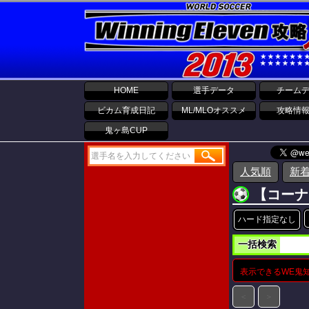
HOME
選手データ
チーム
ビカム育成日記
ML/MLOオススメ
攻略情
鬼ヶ島CUP
人気順
新
【コーナ
ハード指定なし
一括検索
表示できるWE鬼
＜
＞