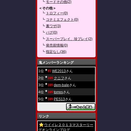
┗
モードその他(2)
＜その他＞
┗
トロフィー(0)
┗
コナミエフェクト(0)
┗
裏ワザ(3)
┗
バグ(0)
┗
スーパープレイ、珍プレイ(2)
┗
発売前情報(0)
┗
指定なし(36)
鬼メンバーランキング
★
1位
95
WE2013
さん
★
2位
109
クニフ
さん
★
3位
109
dem-bale
さん
★
4位
109
torres
さん
★
5位
109
PES13
さん
リンク
ウイイレ２０１３マスターリー
グオンラインブログ