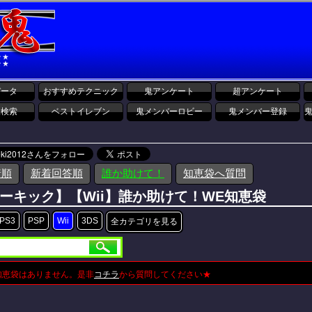
データ
おすすめテクニック
鬼アンケート
超アンケート
報検索
ベストイレブン
鬼メンバーロビー
鬼メンバー登録
着順
新着回答順
誰か助けて！
知恵袋へ質問
ーキック】【Wii】誰か助けて！WE知恵袋
PS3
PSP
Wii
3DS
全カテゴリを見る
知恵袋はありません。是非
コチラ
から質問してください★