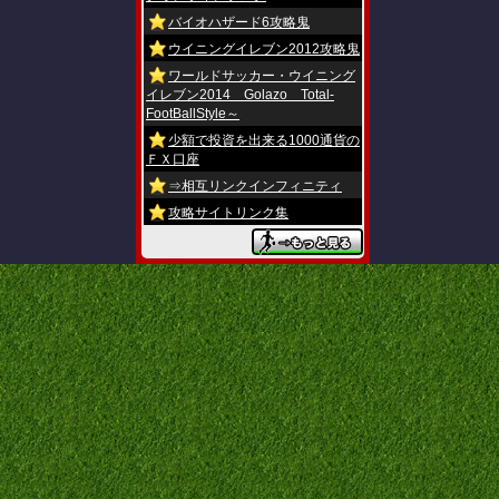
バイオハザード6攻略鬼
ウイニングイレブン2012攻略鬼
ワールドサッカー・ウイニング
イレブン2014 Golazo Total-
FootBallStyle～
少額で投資を出来る1000通貨の
ＦＸ口座
⇒相互リンクインフィニティ
攻略サイトリンク集