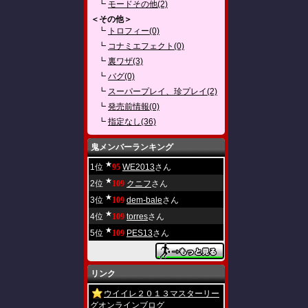
┗
モードその他(2)
＜その他＞
┗
トロフィー(0)
┗
コナミエフェクト(0)
┗
裏ワザ(3)
┗
バグ(0)
┗
スーパープレイ、珍プレイ(2)
┗
発売前情報(0)
┗
指定なし(36)
鬼メンバーランキング
★
1位
95
WE2013
さん
★
2位
109
クニフ
さん
★
3位
109
dem-bale
さん
★
4位
109
torres
さん
★
5位
109
PES13
さん
リンク
ウイイレ２０１３マスターリー
グオンラインブログ