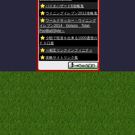
バイオハザード6攻略鬼
ウイニングイレブン2012攻略鬼
ワールドサッカー・ウイニング
イレブン2014 Golazo Total-
FootBallStyle～
少額で投資を出来る1000通貨の
ＦＸ口座
⇒相互リンクインフィニティ
攻略サイトリンク集