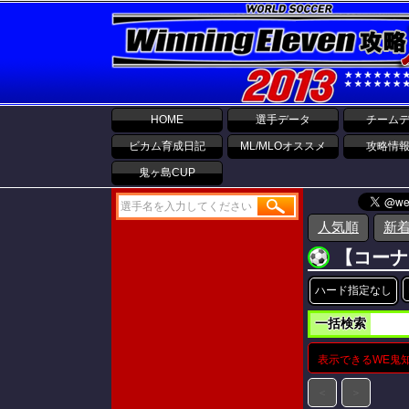
HOME
選手データ
チーム
ビカム育成日記
ML/MLOオススメ
攻略情
鬼ヶ島CUP
人気順
新
【コーナ
ハード指定なし
一括検索
表示できるWE鬼
＜
＞