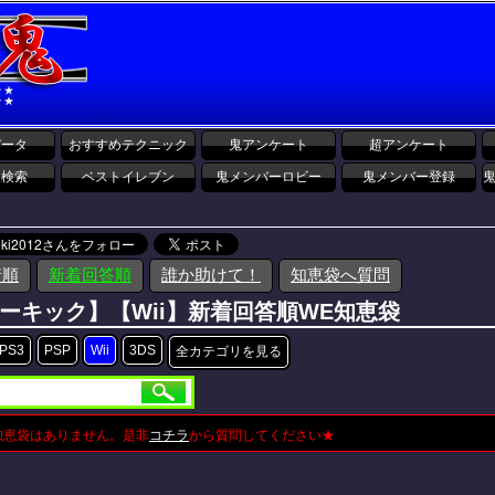
データ
おすすめテクニック
鬼アンケート
超アンケート
報検索
ベストイレブン
鬼メンバーロビー
鬼メンバー登録
着順
新着回答順
誰か助けて！
知恵袋へ質問
ーキック】【Wii】新着回答順WE知恵袋
PS3
PSP
Wii
3DS
全カテゴリを見る
知恵袋はありません。是非
コチラ
から質問してください★