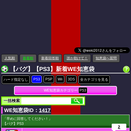
人気順
新着順
新着回答順
誰か助けて！
知恵袋へ質問
【バグ】【PS3】新着WE知恵袋
PS3
PSP
Wii
3DS
ハード指定なし
全カテゴリを見る
WE知恵袋カテゴリー
PS3
一括検索
WE知恵袋ID：
1417
「早めに回答してください！」
【バグ】PS3
2