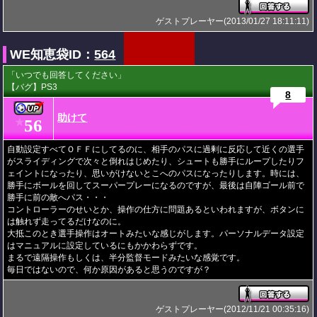
ゲストプレーヤー(2013/01/27 18:11:11)
WE知恵袋ID：
564
「いつでも回答してください」
【バグ】PS3
8
助けて
56
★
自動設定すべてＯＦＦにしてるのに、相手のパスに過剰に反応して近くの選手
がスライディングで次々と倒れはじめたり、シュートも勝手にループしたりフ
ェイントになったり、思いがけないとこへのパスになったりします。時には、
勝手にボールを回してスーパープレーになるのですが、最後は自陣ゴール前で
勝手に前の敵へパス・・・
コントローラーのせいとか、操作の仕方に問題あるといわれますが、ボタンに
は触れず走ってるだけなのに。
大抵このとき選手操作はオートみたいな感じがします。パーソナルデータ設定
はマニュアルに設定しているにもかかわらずです。
まるで遠隔操作もしくは、半分監督モードみたいな感覚です。
毎日ではないので、何か原因があると思うのですが？
ゲストプレーヤー(2012/11/21 00:35:16)