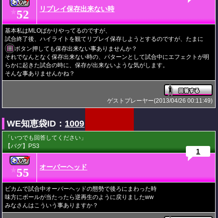
リプレイ保存出来ない時
52
★
基本私はMLOばかりやってるのですが、
試合終了後、ハイライトを観てリプレイ保存しようとするのですが、たまに
ボタン押しても保存出来ない事ありませんか？
それでなんとなく保存出来ない時の、パターンとして試合中にエフェクトが明
らかに起きた試合の時に、保存が出来ないような気がします。
そんな事ありませんかね？
ゲストプレーヤー(2013/04/26 00:11:49)
WE知恵袋ID：
1009
「いつでも回答してください」
【バグ】PS3
1
オーバーヘッド
55
★
ビカムで試合中オーバーヘッドの態勢で後ろにまわった時
味方にボールが当たったら逆再生のように戻りましたww
みなさんはこういう事ありますか？