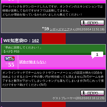
データパックをダウンロードしたんですが、オンラインのエキシビションでは
移籍が反映してるのですがオフでは反映してません。
どなたか理由を知っているかたがいましたら教えてください！
59
★
シザーズマニア
さん(2012/10/14 11:51:19)
WE知恵袋ID：
162
「早めに回答してください！」
【バグ】PS3
1
試合が始まらない
55
★
オンラインマッチでチームセレクトやフォーメーションの設定が終わり試合を
始めようとするとロード中の青い円が何分経っても消えません(ToT)ゲームを終
了すると数字が下がってしまいランキングも落ちてしまいます(ToT)これって僕
だけですか？助けてください(ToT)
ゲストプレーヤー(2012/10/13 16:12:23)