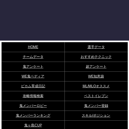
HOME
選手データ
チームデータ
おすすめテクニック
鬼アンケート
超アンケート
WE鬼ペディア
WE知恵袋
ビカム育成日記
ML/MLOオススメ
攻略情報検索
ベストイレブン
鬼メンバーロビー
鬼メンバー登録
鬼メンバーランキング
スキル/ポジション
鬼ヶ島CUP