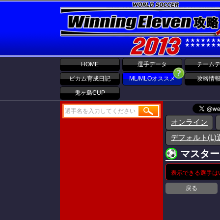
HOME
選手データ
チーム
ビカム育成日記
ML/MLOオススメ
攻略情
鬼ヶ島CUP
オンライン
デフォルト(L)
マスター
表示できる選手は
戻る