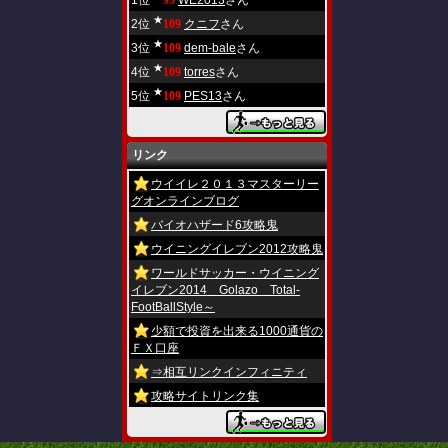
1位
95
WE2013
さん
★
2位
109
クニフ
さん
★
3位
109
dem-bale
さん
★
4位
109
torres
さん
★
5位
109
PES13
さん
リンク
ウイイレ２０１３マスターリー
グオンラインブログ
バイオハザード6攻略鬼
ウイニングイレブン2012攻略鬼
ワールドサッカー・ウイニング
イレブン2014 Golazo Total-
FootBallStyle～
少額で投資を出来る1000通貨の
ＦＸ口座
⇒相互リンクインフィニティ
攻略サイトリンク集