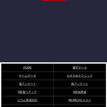
HOME
選手データ
チームデータ
おすすめテクニック
鬼アンケート
超アンケート
WE鬼ペディア
WE知恵袋
ビカム育成日記
ML/MLOオススメ