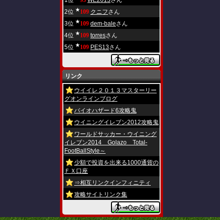
1位
95
WE2013
さん
★
2位
109
クニフ
さん
★
3位
109
dem-bale
さん
★
4位
109
torres
さん
★
5位
109
PES13
さん
リンク
ウイイレ２０１３マスターリー
グオンラインブログ
バイオハザード6攻略鬼
ウイニングイレブン2012攻略鬼
ワールドサッカー・ウイニング
イレブン2014 Golazo Total-
FootBallStyle～
少額で投資を出来る1000通貨の
ＦＸ口座
⇒相互リンクインフィニティ
攻略サイトリンク集