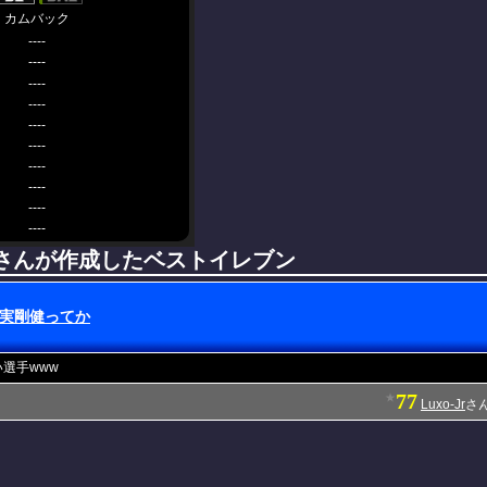
カムバック
----
----
----
----
----
----
----
----
----
----
-Jrさんが作成したベストイレブン
実剛健ってか
選手www
77
★
Luxo-Jr
さん(