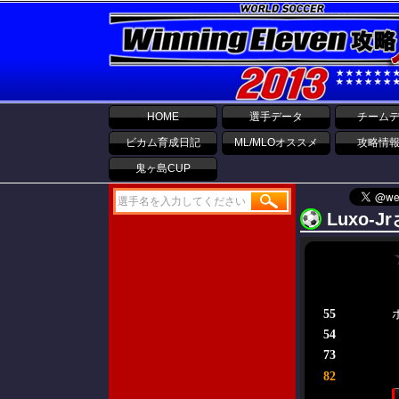
HOME
選手データ
チーム
ビカム育成日記
ML/MLOオススメ
攻略情
鬼ヶ島CUP
Luxo-
55
54
73
82