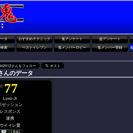
データ
おすすめテクニック
鬼アンケート
超アンケート
報検索
ベストイレブン
鬼メンバーロビー
鬼メンバー登録
Jrさんのデータ
77
★
Luxo-Jr
ポゼッション
レスポンス
連携
ウイイレ愛