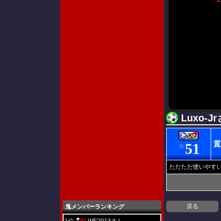
Luxo
質
51
★
ただただ使いやすい
戻る
鬼メンバーランキング
★