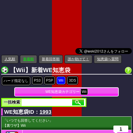
人気順
新着順
新着回答順
誰か助けて！
知恵袋へ質問
【Wii】新着WE知恵袋
PS3
PSP
Wii
3DS
ハード指定なし
WE知恵袋カテゴリー
Wii
一括検索
WE知恵袋ID：
1993
「いつでも回答してください」
【裏ワザ】Wii
1