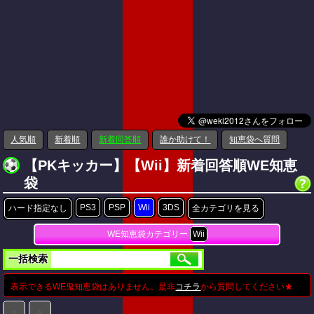
人気順
新着順
新着回答順
誰か助けて！
知恵袋へ質問
【PKキッカー】【Wii】新着回答順WE知恵
袋
PS3
PSP
Wii
3DS
ハード指定なし
全カテゴリを見る
WE知恵袋カテゴリー
Wii
一括検索
表示できるWE鬼知恵袋はありません。是非
コチラ
から質問してください★
＜
＞