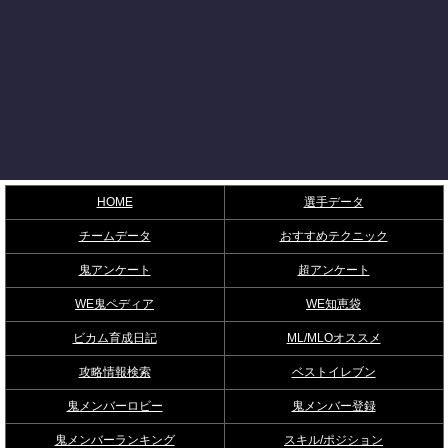
HOME
選手データ
チームデータ
おすすめテクニック
鬼アンケート
超アンケート
WE鬼ペディア
WE知恵袋
ビカム育成日記
ML/MLOオススメ
攻略情報検索
ベストイレブン
鬼メンバーロビー
鬼メンバー登録
鬼メンバーランキング
スキル/ポジション