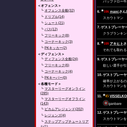
バッファロー牛
＜オフェンス＞
┗
オフェンス全般(32)
★
6.
106
ｍaxc
さん(2
┗
ドリブル(14)
スカウトマン
┗
シュート(21)
7. ゲストプレーヤー(20
┗
パス(12)
クラブランキン
┗
フリーキック(8)
┗
コーナーキック(3)
★
8.
109
アキヒト
さん
┗
PKキッカー(2)
それでも取れる
＜ディフェンス＞
┗
ディフェンス全般(24)
9. ゲストプレーヤー(20
┗
フリーキック(6)
欲しい選手が引
┗
コーナーキック(4)
10. ゲストプレーヤー(2
┗
PKキーパー(0)
確率が上がるの
＜各種モード＞
スカウトマンを
┗
マスターリーグオンライン
(285)
★
11.
85
VISSELK
┗
マスターリーグオフライン
(143)
ganbare
┗
ビカムアレジェンド(202)
12. ゲストプレーヤー(2
┗
レジェンズ(4)
スカウトマンを
┗
ステップアップチュートリア
ル(1)