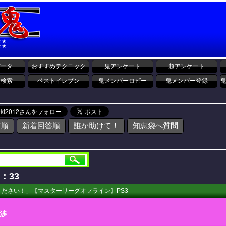
データ
おすすめテクニック
鬼アンケート
超アンケート
報検索
ベストイレブン
鬼メンバーロビー
鬼メンバー登録
着順
新着回答順
誰か助けて！
知恵袋へ質問
D：
33
ださい！」【マスターリーグオフライン】PS3
渉