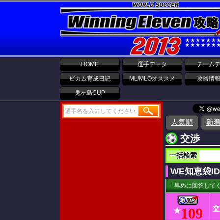
HOME
選手データ
チーム
ビカム育成日記
ML/MLOオススメ
攻略情
鬼ヶ島CUP
人気順
新
交渉
一括検索
WE知恵袋I
「早めに回答してく
交
109
★