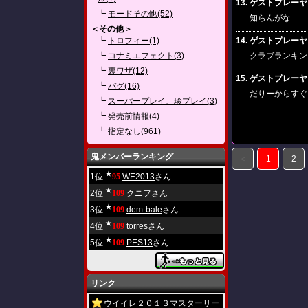
13. ゲストプレーヤー(2
┗
モードその他(52)
知らんがな
＜その他＞
┗
トロフィー(1)
14. ゲストプレーヤー(2
┗
コナミエフェクト(3)
クラブランキン
┗
裏ワザ(12)
15. ゲストプレーヤー(2
┗
バグ(16)
だりーからすぐ
┗
スーパープレイ、珍プレイ(3)
┗
発売前情報(4)
┗
指定なし(961)
鬼メンバーランキング
＜
1
2
★
1位
95
WE2013
さん
★
2位
109
クニフ
さん
★
3位
109
dem-bale
さん
★
4位
109
torres
さん
★
5位
109
PES13
さん
リンク
ウイイレ２０１３マスターリー