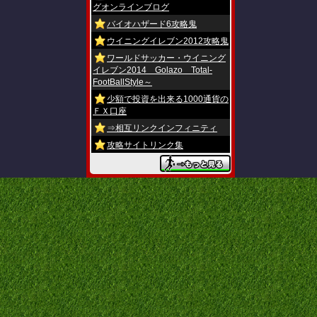
グオンラインブログ
バイオハザード6攻略鬼
ウイニングイレブン2012攻略鬼
ワールドサッカー・ウイニング
イレブン2014 Golazo Total-
FootBallStyle～
少額で投資を出来る1000通貨の
ＦＸ口座
⇒相互リンクインフィニティ
攻略サイトリンク集