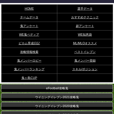
HOME
選手データ
チームデータ
おすすめテクニック
鬼アンケート
超アンケート
WE鬼ペディア
WE知恵袋
ビカム育成日記
ML/MLOオススメ
攻略情報検索
ベストイレブン
鬼メンバーロビー
鬼メンバー登録
鬼メンバーランキング
スキル/ポジション
鬼ヶ島CUP
eFootball攻略鬼
ウイニングイレブン2021攻略鬼
ウイニングイレブン2020攻略鬼