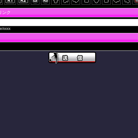
画リンク
e/xxxx