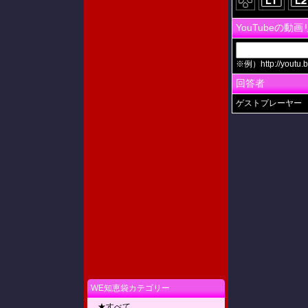
YouTubeの動
※例）http://youtu.b
回答者
ゲストプレーヤー
WE知恵袋カテゴリー
★すべて