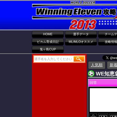
HOME
選手データ
チーム
ビカム育成日記
ML/MLOオススメ
攻略情
鬼ヶ島CUP
人気順
新
WE知恵袋
回答