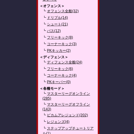
＜オフェンス＞
┗
オフェンス全般(32)
┗
ドリブル(14)
┗
シュート(21)
┗
パス(12)
┗
フリーキック(8)
┗
コーナーキック(3)
┗
PKキッカー(2)
＜ディフェンス＞
┗
ディフェンス全般(24)
┗
フリーキック(6)
┗
コーナーキック(4)
┗
PKキーパー(0)
＜各種モード＞
┗
マスターリーグオンライン
(285)
┗
マスターリーグオフライン
(143)
┗
ビカムアレジェンド(202)
┗
レジェンズ(4)
┗
ステップアップチュートリア
ル(1)