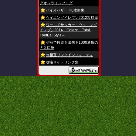
グオンラインブログ
バイオハザード6攻略鬼
ウイニングイレブン2012攻略鬼
ワールドサッカー・ウイニング
イレブン2014 Golazo Total-
FootBallStyle～
少額で投資を出来る1000通貨の
ＦＸ口座
⇒相互リンクインフィニティ
攻略サイトリンク集