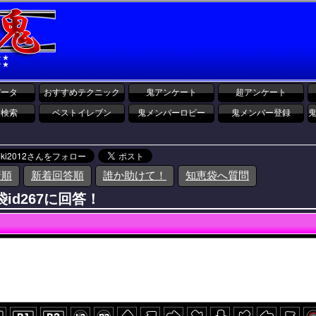
データ
おすすめテクニック
鬼アンケート
超アンケート
報検索
ベストイレブン
鬼メンバーロビー
鬼メンバー登録
着順
新着回答順
誰か助けて！
知恵袋へ質問
id267に回答！