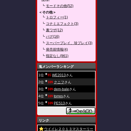
┗
モードその他(52)
＜その他＞
┗
トロフィー(1)
┗
コナミエフェクト(3)
┗
裏ワザ(12)
┗
バグ(16)
┗
スーパープレイ、珍プレイ(3)
┗
発売前情報(4)
┗
指定なし(961)
鬼メンバーランキング
★
1位
95
WE2013
さん
★
2位
109
クニフ
さん
★
3位
109
dem-bale
さん
★
4位
109
torres
さん
★
5位
109
PES13
さん
リンク
ウイイレ２０１３マスターリー