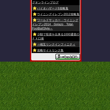
グオンラインブログ
バイオハザード6攻略鬼
ウイニングイレブン2012攻略鬼
ワールドサッカー・ウイニング
イレブン2014 Golazo Total-
FootBallStyle～
少額で投資を出来る1000通貨の
ＦＸ口座
⇒相互リンクインフィニティ
攻略サイトリンク集