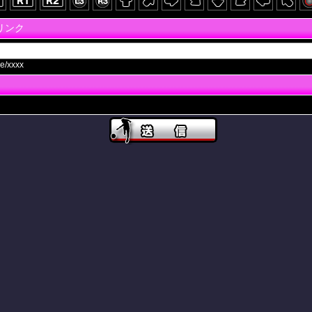
画リンク
e/xxxx