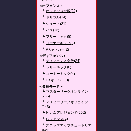
＜オフェンス＞
┗
オフェンス全般(32)
┗
ドリブル(14)
┗
シュート(21)
┗
パス(12)
┗
フリーキック(8)
┗
コーナーキック(3)
┗
PKキッカー(2)
＜ディフェンス＞
┗
ディフェンス全般(24)
┗
フリーキック(6)
┗
コーナーキック(4)
┗
PKキーパー(0)
＜各種モード＞
┗
マスターリーグオンライン
(285)
┗
マスターリーグオフライン
(143)
┗
ビカムアレジェンド(202)
┗
レジェンズ(4)
┗
ステップアップチュートリア
ル(1)