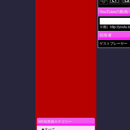
YouTubeの動
※例）http://youtu.b
回答者
ゲストプレーヤー
WE知恵袋カテゴリー
★すべて