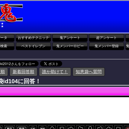
データ
おすすめテクニック
鬼アンケート
超アンケート
報検索
ベストイレブン
鬼メンバーロビー
鬼メンバー登録
着順
新着回答順
誰か助けて！
知恵袋へ質問
id104に回答！