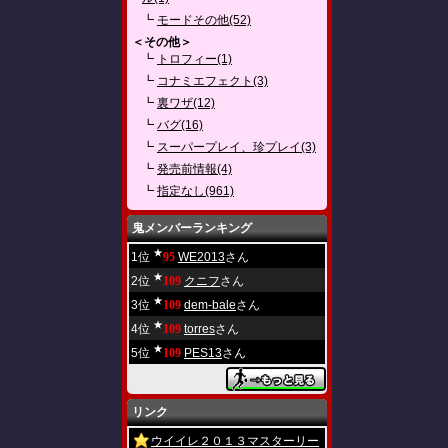
┗
モードその他(52)
＜その他＞
┗
トロフィー(1)
┗
コナミエフェクト(3)
┗
裏ワザ(12)
┗
バグ(16)
┗
スーパープレイ、珍プレイ(3)
┗
発売前情報(4)
┗
指定なし(961)
鬼メンバーランキング
★
1位
95
WE2013
さん
★
2位
109
クニフ
さん
★
3位
109
dem-bale
さん
★
4位
109
torres
さん
★
5位
109
PES13
さん
リンク
ウイイレ２０１３マスターリー