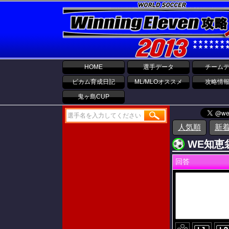
HOME
選手データ
チーム
ビカム育成日記
ML/MLOオススメ
攻略情
鬼ヶ島CUP
人気順
新
WE知恵袋
回答