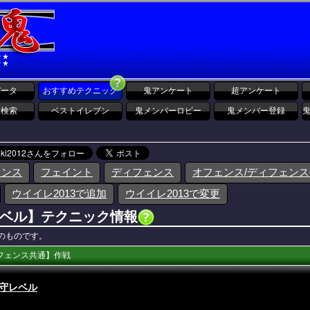
データ
おすすめテクニック
鬼アンケート
超アンケート
報検索
ベストイレブン
鬼メンバーロビー
鬼メンバー登録
ェンス
フェイント
ディフェンス
オフェンス/ディフェン
ウイイレ2013で追加
ウイイレ2013で変更
ベル】テクニック情報
3のものです。
フェンス共通】作戦
守レベル