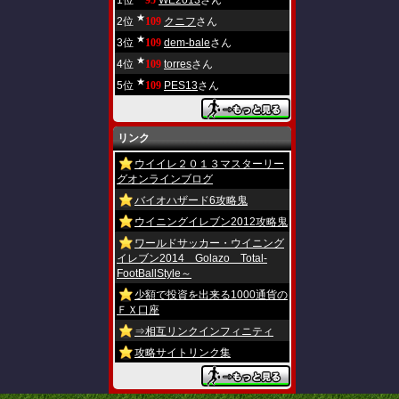
1位
95
WE2013
さん
★
2位
109
クニフ
さん
★
3位
109
dem-bale
さん
★
4位
109
torres
さん
★
5位
109
PES13
さん
リンク
ウイイレ２０１３マスターリー
グオンラインブログ
バイオハザード6攻略鬼
ウイニングイレブン2012攻略鬼
ワールドサッカー・ウイニング
イレブン2014 Golazo Total-
FootBallStyle～
少額で投資を出来る1000通貨の
ＦＸ口座
⇒相互リンクインフィニティ
攻略サイトリンク集