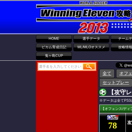
HOME
選手データ
チーム
ビカム育成日記
ML/MLOオススメ
攻略情
鬼ヶ島CUP
全て
オフ
セットプレー
【攻守レ
※データは全てPS
【オフェンス/ディ
攻
78