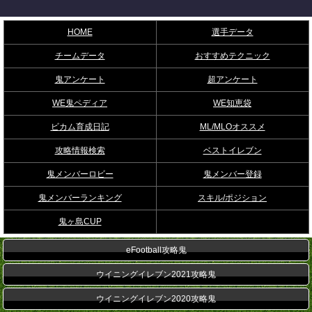
HOME
選手データ
チームデータ
おすすめテクニック
鬼アンケート
超アンケート
WE鬼ペディア
WE知恵袋
ビカム育成日記
ML/MLOオススメ
攻略情報検索
ベストイレブン
鬼メンバーロビー
鬼メンバー登録
鬼メンバーランキング
スキル/ポジション
鬼ヶ島CUP
eFootball攻略鬼
ウイニングイレブン2021攻略鬼
ウイニングイレブン2020攻略鬼