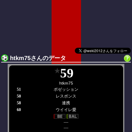
htkm75さんのデータ
59
★
htkm75
ポゼッション
51
レスポンス
50
連携
58
ウイイレ愛
60
----
----