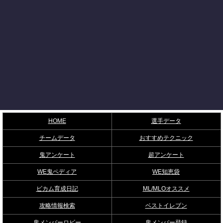
HOME
選手データ
チームデータ
おすすめテクニック
鬼アンケート
超アンケート
WE鬼ペディア
WE知恵袋
ビカム育成日記
ML/MLOオススメ
攻略情報検索
ベストイレブン
鬼メンバーロビー
鬼メンバー登録