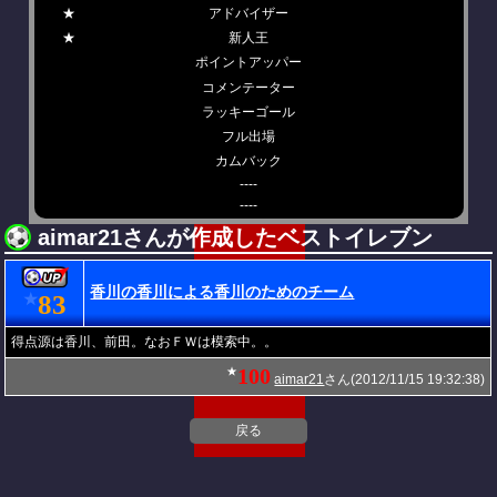
★
アドバイザー
★
新人王
ポイントアッパー
コメンテーター
ラッキーゴール
フル出場
カムバック
----
----
aimar21さんが作成したベストイレブン
香川の香川による香川のためのチーム
83
★
得点源は香川、前田。なおＦＷは模索中。。
100
★
aimar21
さん(2012/11/15 19:32:38)
戻る