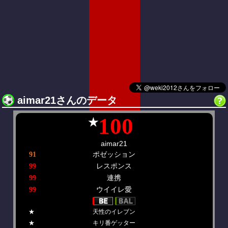
aimar21さんのデータ
100
★
aimar21
ポゼッション
91
レスポンス
99
連携
99
ウイイレ愛
99
★
天性のイレブン
★
キリ番ゲッター