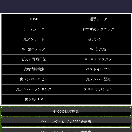
HOME
選手データ
チームデータ
おすすめテクニック
鬼アンケート
超アンケート
WE鬼ペディア
WE知恵袋
ビカム育成日記
ML/MLOオススメ
攻略情報検索
ベストイレブン
鬼メンバーロビー
鬼メンバー登録
鬼メンバーランキング
スキル/ポジション
鬼ヶ島CUP
eFootball攻略鬼
ウイニングイレブン2021攻略鬼