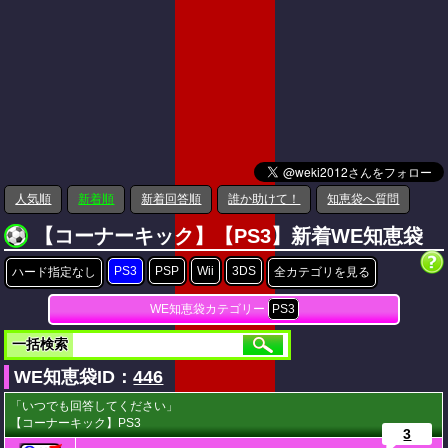
人気順
新着順
新着回答順
誰か助けて！
知恵袋へ質問
【コーナーキック】【PS3】新着WE知恵袋
PS3
PSP
Wii
3DS
ハード指定なし
全カテゴリを見る
WE知恵袋カテゴリー
PS3
一括検索
WE知恵袋ID：
446
「いつでも回答してください」
【コーナーキック】PS3
3