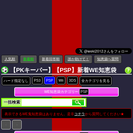
人気順
新着順
新着回答順
誰か助けて！
知恵袋へ質問
【PKキーパー】【PSP】新着WE知恵袋
PS3
PSP
Wii
3DS
ハード指定なし
全カテゴリを見る
WE知恵袋カテゴリー
PSP
一括検索
表示できるWE鬼知恵袋はありません。是非
コチラ
から質問してください★
＜
＞