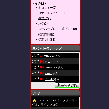
＜その他＞
┗
トロフィー(0)
┗
コナミエフェクト(0)
┗
裏ワザ(2)
┗
バグ(2)
┗
スーパープレイ、珍プレイ(0)
┗
発売前情報(0)
┗
指定なし(81)
鬼メンバーランキング
★
1位
95
WE2013
さん
★
2位
109
クニフ
さん
★
3位
109
dem-bale
さん
★
4位
109
torres
さん
★
5位
109
PES13
さん
リンク
ウイイレ２０１３マスターリー
グオンラインブログ