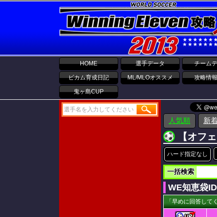
HOME
選手データ
チーム
ビカム育成日記
ML/MLOオススメ
攻略情
鬼ヶ島CUP
人気順
新
【オフェ
ハード指定なし
一括検索
WE知恵袋I
「早めに回答してく