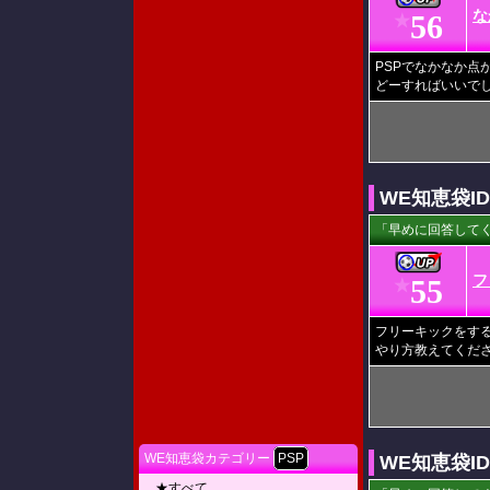
な
56
★
PSPでなかなか点
どーすればいいで
WE知恵袋I
「早めに回答してく
フ
55
★
フリーキックをす
やり方教えてくだ
WE知恵袋カテゴリー
PSP
WE知恵袋I
★すべて