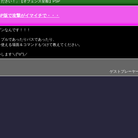
ださい！」【オフェンス全般】PSP
SP版で攻撃がイマイチで・・・
ブンなんです！！！
リブルであったりパスであったり、
を使える場面＆コマンドもつけて教えてください。
ます＼(^o^)／
ゲストプレーヤー(201