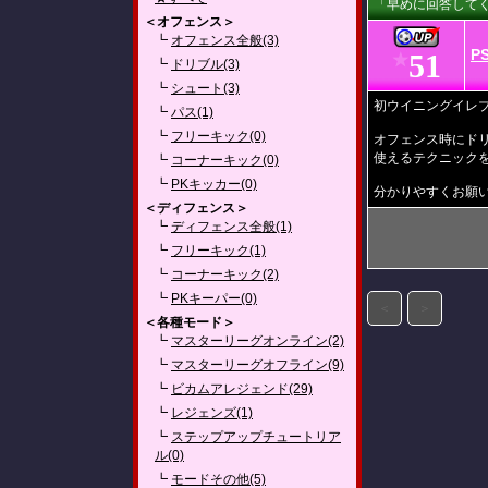
「早めに回答してく
＜オフェンス＞
┗
オフェンス全般(3)
P
51
★
┗
ドリブル(3)
┗
シュート(3)
初ウイニングイレ
┗
パス(1)
┗
フリーキック(0)
オフェンス時にド
使えるテクニック
┗
コーナーキック(0)
┗
PKキッカー(0)
分かりやすくお願いし
＜ディフェンス＞
┗
ディフェンス全般(1)
┗
フリーキック(1)
┗
コーナーキック(2)
┗
PKキーパー(0)
＜
＞
＜各種モード＞
┗
マスターリーグオンライン(2)
┗
マスターリーグオフライン(9)
┗
ビカムアレジェンド(29)
┗
レジェンズ(1)
┗
ステップアップチュートリア
ル(0)
┗
モードその他(5)