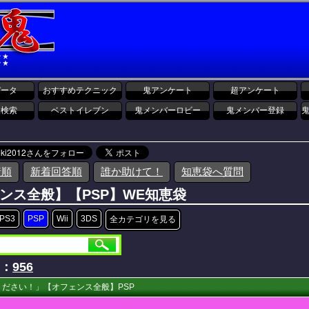
データ
おすすめテクニック
鬼アンケート
超アンケート
報検索
ベストイレブン
鬼メンバーロビー
鬼メンバー登録
着順
新着回答順
誰か助けて！
知恵袋へ質問
ンス全般】【PSP】WE知恵袋
PS3
PSP
Wii
3DS
全カテゴリを見る
D：
956
ださい！」【オフェンス全般】PSP