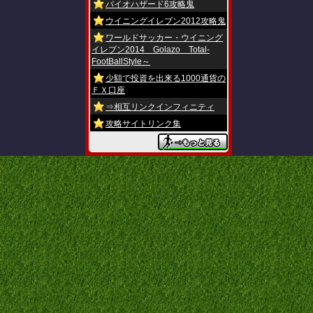
バイオハザード6攻略鬼
ウイニングイレブン2012攻略鬼
ワールドサッカー・ウイニング
イレブン2014 Golazo Total-
FootBallStyle～
少額で投資を出来る1000通貨の
ＦＸ口座
⇒相互リンクインフィニティ
攻略サイトリンク集