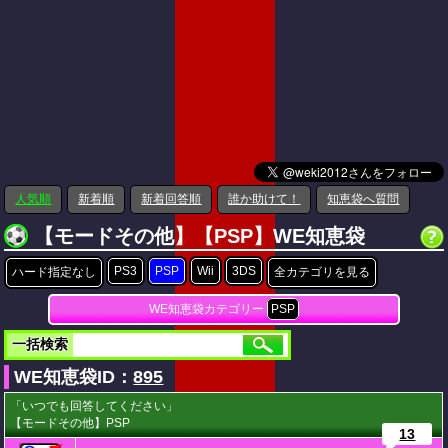
人気順
新着順
新着回答順
誰か助けて！
知恵袋へ質問
【モードその他】【PSP】WE知恵袋
PS3
PSP
Wii
3DS
ハード指定なし
全カテゴリを見る
WE知恵袋カテゴリー
PSP
一括検索
WE知恵袋ID：
895
「いつでも回答してください」
【モードその他】PSP
13