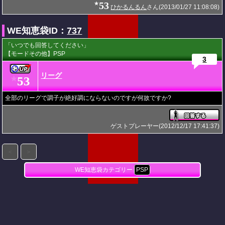
53
★
ひかるんるん
さん(2013/01/27 11:08:08)
WE知恵袋ID：
737
「いつでも回答してください」
【モードその他】PSP
3
リーグ
53
★
全部のリーグで調子が絶好調にならないのですが何故ですか?
ゲストプレーヤー(2012/12/17 17:41:37)
＜
＞
WE知恵袋カテゴリー
PSP