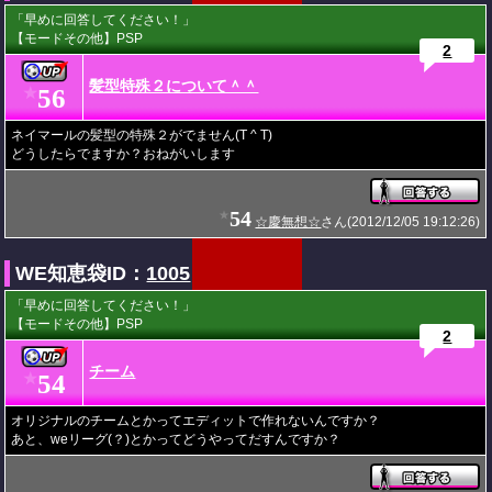
「早めに回答してください！」
【モードその他】PSP
2
髪型特殊２について＾＾
56
★
ネイマールの髪型の特殊２がでません(T ^ T)
どうしたらでますか？おねがいします
54
★
☆慶無想☆
さん(2012/12/05 19:12:26)
WE知恵袋ID：
1005
「早めに回答してください！」
【モードその他】PSP
2
チーム
54
★
オリジナルのチームとかってエディットで作れないんですか？
あと、weリーグ(？)とかってどうやってだすんですか？