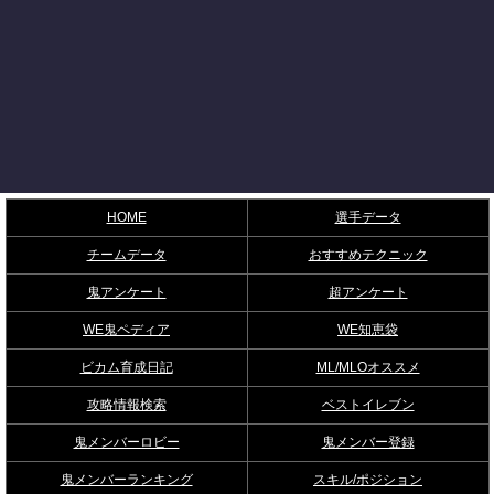
HOME
選手データ
チームデータ
おすすめテクニック
鬼アンケート
超アンケート
WE鬼ペディア
WE知恵袋
ビカム育成日記
ML/MLOオススメ
攻略情報検索
ベストイレブン
鬼メンバーロビー
鬼メンバー登録
鬼メンバーランキング
スキル/ポジション