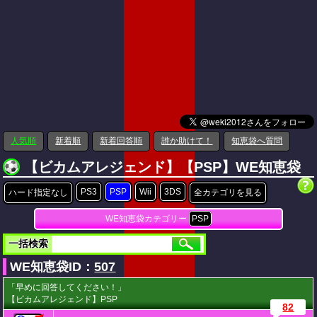
人気順
新着順
新着回答順
誰か助けて！
知恵袋へ質問
【ビカムアレジェンド】【PSP】WE知恵袋
PS3
PSP
Wii
3DS
ハード指定なし
全カテゴリを見る
WE知恵袋カテゴリー
PSP
一括検索
WE知恵袋ID：
507
「早めに回答してください！」
【ビカムアレジェンド】PSP
82