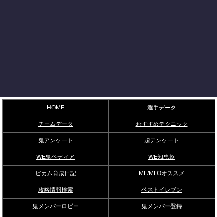
HOME
選手データ
チームデータ
おすすめテクニック
鬼アンケート
超アンケート
WE鬼ペディア
WE知恵袋
ビカム育成日記
ML/MLOオススメ
攻略情報検索
ベストイレブン
鬼メンバーロビー
鬼メンバー登録