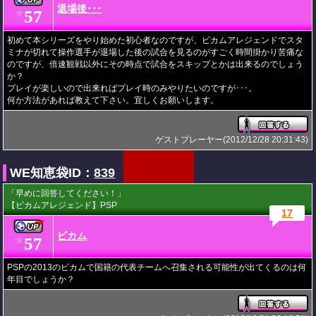
退場後･･･
57
★
初めて本シリーズをやり始めた初心者なのですが、ビカムアレジェンドでスタ
ミナが切れて操作選手が退場した後の試合を見るのがすごく時間掛かり苦痛な
のですが、倍速観戦以外にその時点で試合をスキップとかは出来るのでしょう
か？
プレイが楽しいので出来ればプレイ時のみやりたいのですが･･･。
何か方法があれば教えて下さい。宜しくお願いします。
ゲストプレーヤー(2012/12/28 20:31:43)
WE知恵袋ID：
839
「早めに回答してください！」
【ビカムアレジェンド】PSP
17
ビカム
57
★
PSPの2013のビカムで国籍の代表チームへ召集される可能性が出てくるのは何
年目でしょうか？