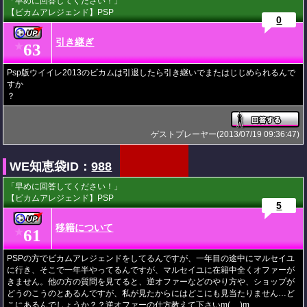
「早めに回答してください！」
【ビカムアレジェンド】PSP
0
引き継ぎ
63
★
Psp版ウイイレ2013のビカムは引退したら引き継いでまたはじじめられるんで
すか
？
ゲストプレーヤー(2013/07/19 09:36:47)
WE知恵袋ID：
988
「早めに回答してください！」
【ビカムアレジェンド】PSP
5
移籍について
61
★
PSPの方でビカムアレジェンドをしてるんですが、一年目の途中にマルセイユ
に行き、そこで一年半やってるんですが、マルセイユに在籍中全くオファーが
きません。他の方の質問を見てると、逆オファーなどのやり方や、ショップが
どうのこうのとあるんですが、私が見たからにはどこにも見当たりません…ど
こにあるんでしょうか？？逆オファーの仕方教えて下さいm(__)m