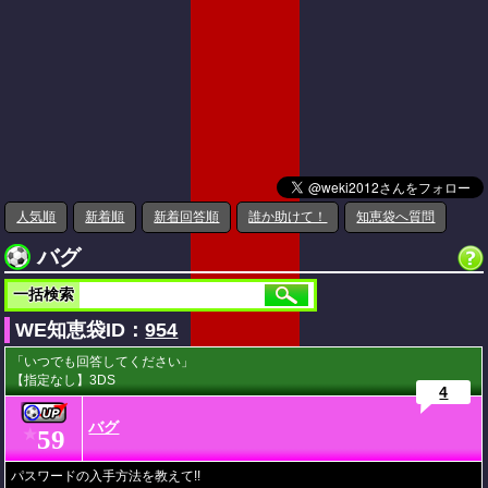
人気順
新着順
新着回答順
誰か助けて！
知恵袋へ質問
バグ
一括検索
WE知恵袋ID：
954
「いつでも回答してください」
【指定なし】3DS
4
バグ
59
★
パスワードの入手方法を教えて!!