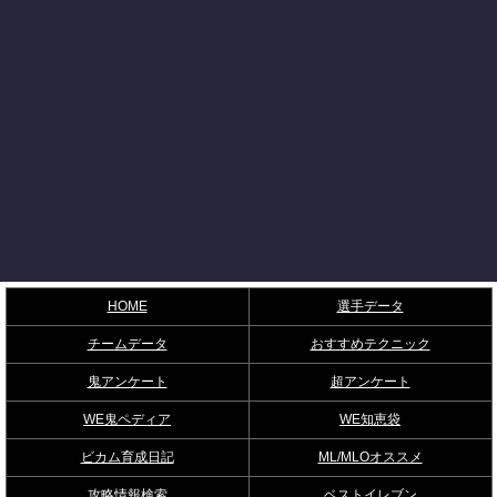
HOME
選手データ
チームデータ
おすすめテクニック
鬼アンケート
超アンケート
WE鬼ペディア
WE知恵袋
ビカム育成日記
ML/MLOオススメ
攻略情報検索
ベストイレブン