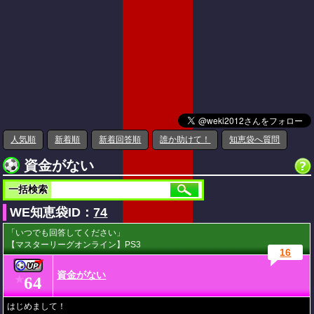
人気順
新着順
新着回答順
誰か助けて！
知恵袋へ質問
資金がない
一括検索
WE知恵袋ID：
74
「いつでも回答してください」
【マスターリーグオンライン】PS3
16
資金がない
64
★
はじめまして！