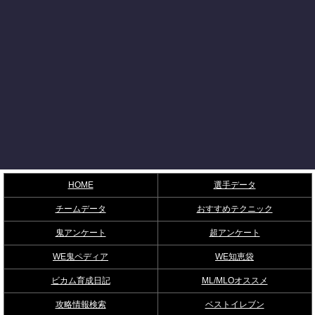
HOME
選手データ
チームデータ
おすすめテクニック
鬼アンケート
超アンケート
WE鬼ペディア
WE知恵袋
ビカム育成日記
ML/MLOオススメ
攻略情報検索
ベストイレブン