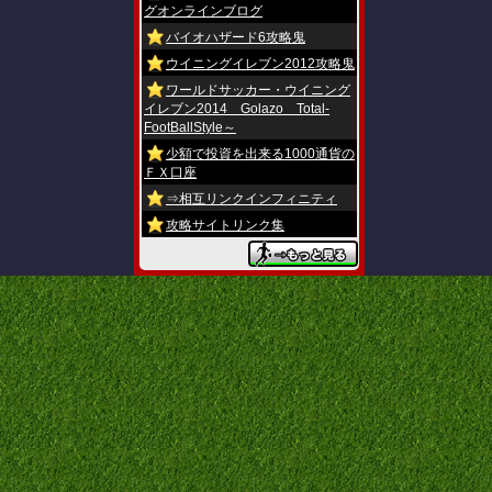
グオンラインブログ
バイオハザード6攻略鬼
ウイニングイレブン2012攻略鬼
ワールドサッカー・ウイニング
イレブン2014 Golazo Total-
FootBallStyle～
少額で投資を出来る1000通貨の
ＦＸ口座
⇒相互リンクインフィニティ
攻略サイトリンク集