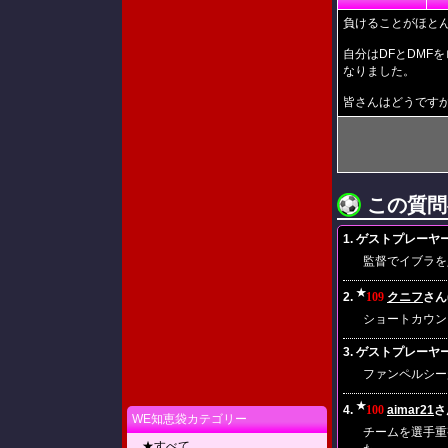
負けることがほと
自分はDFとDMF
なりました。
皆さんはどうです
この質問
1. ゲストプレーヤー(20
監督でイブラを
★
2.
109
クニフ
さん(
ショートカウン
3. ゲストプレーヤー(20
ファンペルシー
★
4.
100
aimar21
さん
WE知恵袋カテゴリー
チームを選手重
★すべて