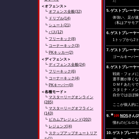
た
＜オフェンス＞
5. ゲストプレーヤー(20
┗
オフェンス全般(32)
体強い、足が速
┗
ドリブル(14)
（私はアサモア
┗
シュート(21)
┗
パス(12)
6. ゲストプレーヤー(20
┗
フリーキック(8)
1トップから2
┗
コーナーキック(3)
7. ゲストプレーヤー(20
┗
PKキッカー(2)
ゴールキーパー
＜ディフェンス＞
┗
ディフェンス全般(24)
8. ゲストプレーヤー(20
┗
フリーキック(6)
戦術・フォメに
┗
コーナーキック(4)
選手層が厚くな
ＤＭＦあたりで
┗
PKキーパー(0)
スタミナ・メン
＜各種モード＞
自分ではほぼ操
┗
マスターリーグオンライン
(285)
ここが個人的に
┗
マスターリーグオフライン
(143)
★
9.
109
NOS
さん(20
┗
ビカムアレジェンド(202)
憧れのピルロを
┗
レジェンズ(4)
10. ゲストプレーヤー(2
┗
ステップアップチュートリア
ル(1)