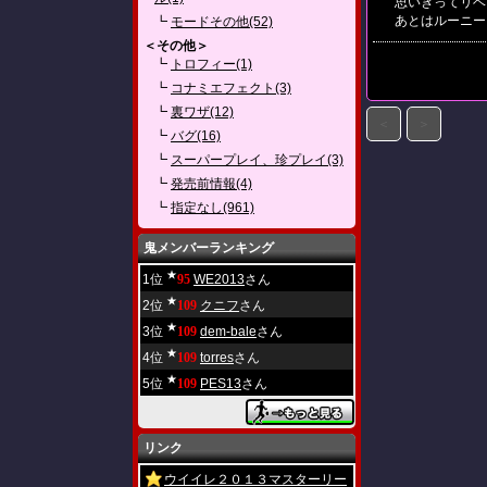
思いきってリベ
あとはルーニー
┗
モードその他(52)
＜その他＞
┗
トロフィー(1)
┗
コナミエフェクト(3)
┗
裏ワザ(12)
＜
＞
┗
バグ(16)
┗
スーパープレイ、珍プレイ(3)
┗
発売前情報(4)
┗
指定なし(961)
鬼メンバーランキング
★
1位
95
WE2013
さん
★
2位
109
クニフ
さん
★
3位
109
dem-bale
さん
★
4位
109
torres
さん
★
5位
109
PES13
さん
リンク
ウイイレ２０１３マスターリー