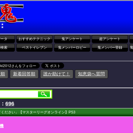
データ
おすすめテクニック
鬼アンケート
超アンケート
報検索
ベストイレブン
鬼メンバーロビー
鬼メンバー登録
着順
新着回答順
誰か助けて！
知恵袋へ質問
D：
696
ください」【マスターリーグオンライン】PS3
機