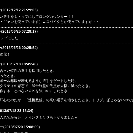
12/12/12 21:29:03)
い選手を１トップにしてロングカウンター！！
・ギャンを使っています）←スパイクとか使っていますが・・
13/06/25 07:28:17)
トップにした
13/06/26 00:25:54)
強化！
13/07/18 18:45:40)
合った特性の選手を採用したとき。
ったとき。
ボール奪取が増えるような選手をゲットした時。
タリティの恩恵で、試合終盤の失点が大幅に減ったとき。
作することのないＧＫを強いのにしたとき。
肝心なのだが、「連携数値」の高い選手を増やしたとき。ドリブル派じゃないので
13/07/18 23:13:34)
入れてからレーティング１５０も下がりましたｗ
013/07/20 15:08:09)