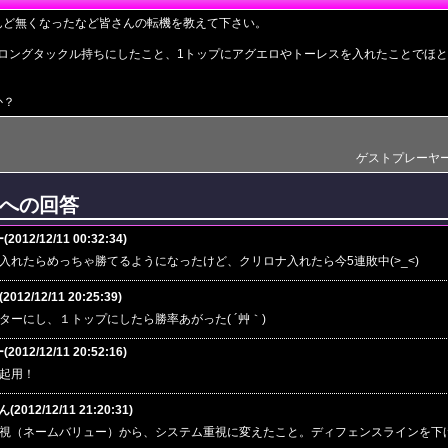
んど無くなったなど皆さんの転機を教えて下さい。
をロングタックル持ちにしたこと、1トップにアグエロやトーレスを入れたことでほ
か？
ゲストプレーヤー(201
への回答
12/12/11 00:32:34)
入れたらめっちゃ勝てるようになったけど、クリロナ入れたら今5連敗中(>_<)
2012/12/11 20:25:39)
ターにし、１トップにしたら勝率あがった( ´艸｀)
12/12/11 20:52:16)
起用！
(2012/12/11 21:20:31)
視（ネームバリュー）から、システム重視に変えたこと。ディフェンスラインを下