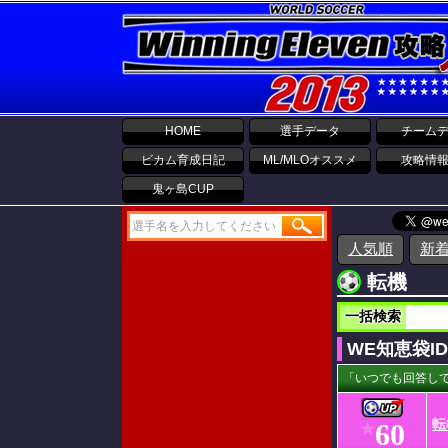
HOME
選手データ
チーム
ビカム育成日記
ML/MLOオススメ
攻略情
鬼ヶ島CUP
人気順
新
転機
一括検索
WE知恵袋I
「いつでも回答して
転
60
★