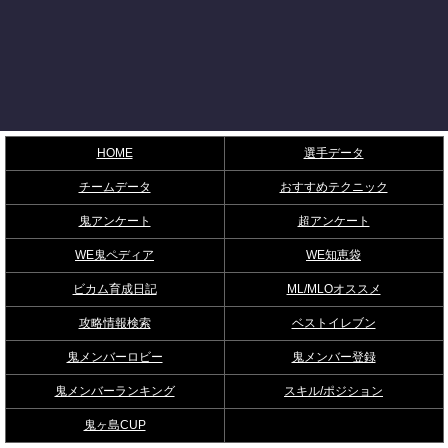
HOME
選手データ
チームデータ
おすすめテクニック
鬼アンケート
超アンケート
WE鬼ペディア
WE知恵袋
ビカム育成日記
ML/MLOオススメ
攻略情報検索
ベストイレブン
鬼メンバーロビー
鬼メンバー登録
鬼メンバーランキング
スキル/ポジション
鬼ヶ島CUP