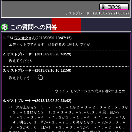
ゲストプレーヤー(2013/07/29 21:03:02)
この質問への回答
★
1.
64
ワンオク
さん(2013/09/01 13:47:15)
エディットでできます 顔を作るのは難しいですが
2. ゲストプレーヤー(2013/09/05 20:40:29)
教えてください
3. ゲストプレーヤー(2013/09/16 10:12:58)
教えましょう。
ウイイレ モンタージュ作成スレ@2chまとめ
4. ゲストプレーヤー(2013/12/08 20:36:42)
ベースが上から２．５．７．－２．－１か２.＋３.－２．０.＋２．５．３か
ー２．－１まゆが１２．１,２.＋３.＋３。＋２.－６.０．４.黒．目が２．
４．－３．－３．＋４．－７．２か１．－１．－４．＋７．＋５．－７カ
ー４．明るい。１．耳が＋３．－７日．０鼻が１か０．－２か０．０．＋
６．－２か０．０．口が１．＋３．＋３．－３か５．－７．－２．＋６．