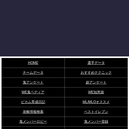
HOME
選手データ
チームデータ
おすすめテクニック
鬼アンケート
超アンケート
WE鬼ペディア
WE知恵袋
ビカム育成日記
ML/MLOオススメ
攻略情報検索
ベストイレブン
鬼メンバーロビー
鬼メンバー登録