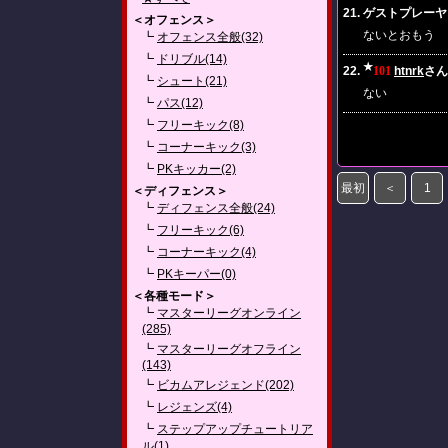
21. ゲストプレーヤー(2
＜オフェンス＞
ないとおもう
┗
オフェンス全般(32)
┗
ドリブル(14)
★
22.
101
htnrk
さん(
┗
シュート(21)
ない
┗
パス(12)
┗
フリーキック(8)
┗
コーナーキック(3)
┗
PKキッカー(2)
最初
＜
1
＜ディフェンス＞
┗
ディフェンス全般(24)
┗
フリーキック(6)
┗
コーナーキック(4)
┗
PKキーパー(0)
＜各種モード＞
┗
マスターリーグオンライン
(285)
┗
マスターリーグオフライン
(143)
┗
ビカムアレジェンド(202)
┗
レジェンズ(4)
┗
ステップアップチュートリア
ル(1)