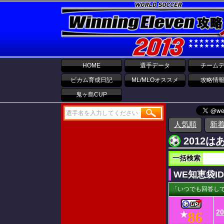
HOME
選手データ
チーム
ビカム育成日記
ML/MLOオススメ
攻略情
鬼ヶ島CUP
人気順
新
2012
一括検索
WE知恵袋I
「いつでも回答して
2
86
★