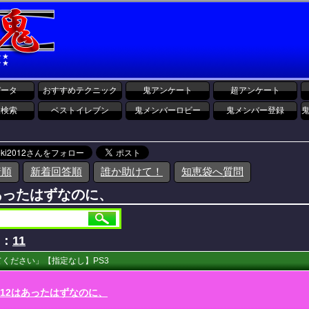
データ
おすすめテクニック
鬼アンケート
超アンケート
報検索
ベストイレブン
鬼メンバーロビー
鬼メンバー登録
着順
新着回答順
誰か助けて！
知恵袋へ質問
はあったはずなのに、
D：
11
ください」【指定なし】PS3
012はあったはずなのに、