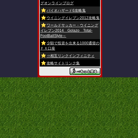
グオンラインブログ
バイオハザード6攻略鬼
ウイニングイレブン2012攻略鬼
ワールドサッカー・ウイニング
イレブン2014 Golazo Total-
FootBallStyle～
少額で投資を出来る1000通貨の
ＦＸ口座
⇒相互リンクインフィニティ
攻略サイトリンク集