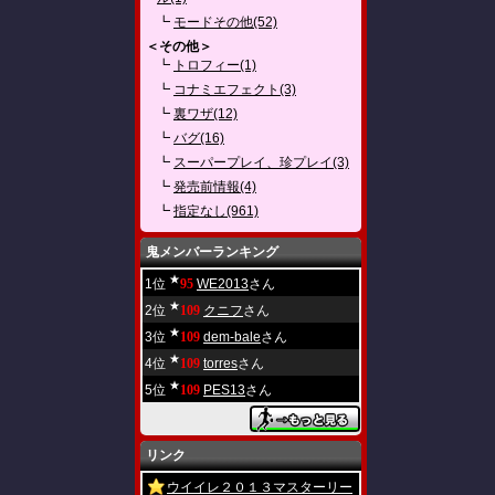
┗
モードその他(52)
＜その他＞
┗
トロフィー(1)
┗
コナミエフェクト(3)
┗
裏ワザ(12)
┗
バグ(16)
┗
スーパープレイ、珍プレイ(3)
┗
発売前情報(4)
┗
指定なし(961)
鬼メンバーランキング
★
1位
95
WE2013
さん
★
2位
109
クニフ
さん
★
3位
109
dem-bale
さん
★
4位
109
torres
さん
★
5位
109
PES13
さん
リンク
ウイイレ２０１３マスターリー