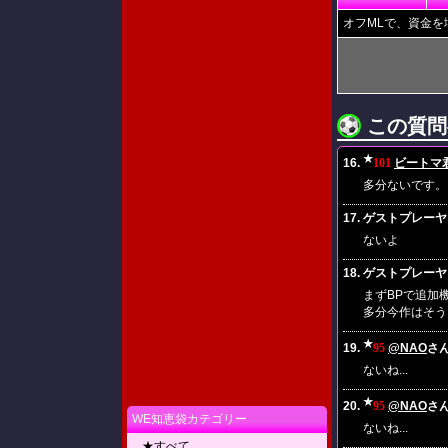
オフMLで、資金
この質問
★
16.
101
ビートマ
多分ないです。
17. ゲストプレーヤー(2
ないよ
18. ゲストプレーヤー(2
まずBPで追加
多分今作はそう
★
19.
95
@NAO
さん(
ないね...
★
20.
95
@NAO
さん(
WE知恵袋カテゴリー
ないね...
★すべて