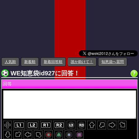
人気順
新着順
新着回答順
誰か助けて！
知恵袋へ質問
WE知恵袋id927に回答！
回答