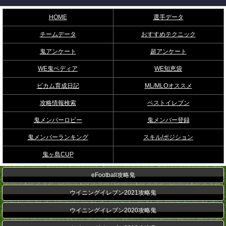
HOME
選手データ
チームデータ
おすすめテクニック
鬼アンケート
超アンケート
WE鬼ペディア
WE知恵袋
ビカム育成日記
ML/MLOオススメ
攻略情報検索
ベストイレブン
鬼メンバーロビー
鬼メンバー登録
鬼メンバーランキング
スキル/ポジション
鬼ヶ島CUP
eFootball攻略鬼
ウイニングイレブン2021攻略鬼
ウイニングイレブン2020攻略鬼