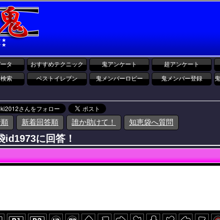
データ
おすすめテクニック
鬼アンケート
超アンケート
報検索
ベストイレブン
鬼メンバーロビー
鬼メンバー登録
着順
新着回答順
誰か助けて！
知恵袋へ質問
id1973に回答！