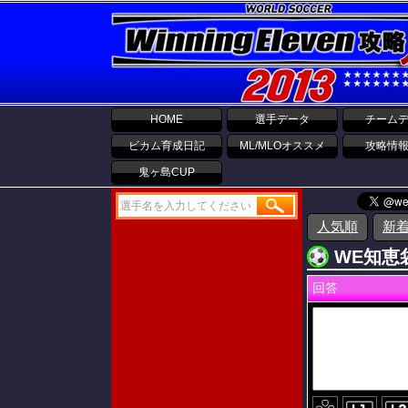
HOME
選手データ
チーム
ビカム育成日記
ML/MLOオススメ
攻略情
鬼ヶ島CUP
人気順
新
WE知恵袋
回答