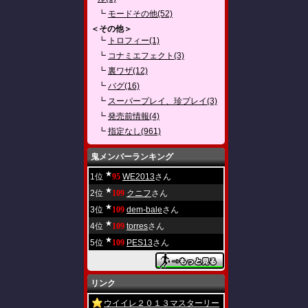
┗
モードその他(52)
＜その他＞
┗
トロフィー(1)
┗
コナミエフェクト(3)
┗
裏ワザ(12)
┗
バグ(16)
┗
スーパープレイ、珍プレイ(3)
┗
発売前情報(4)
┗
指定なし(961)
鬼メンバーランキング
★
1位
95
WE2013
さん
★
2位
109
クニフ
さん
★
3位
109
dem-bale
さん
★
4位
109
torres
さん
★
5位
109
PES13
さん
リンク
ウイイレ２０１３マスターリー