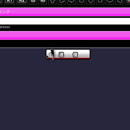
画リンク
e/xxxx