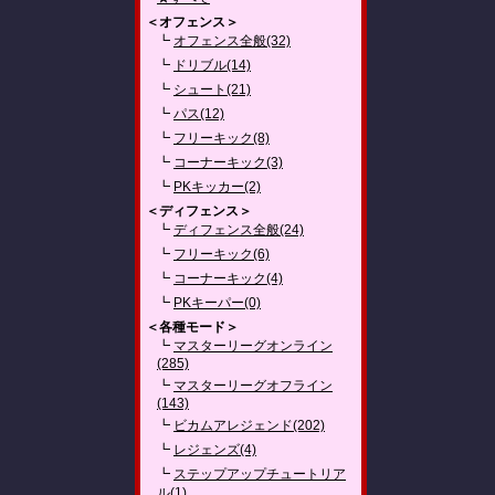
＜オフェンス＞
┗
オフェンス全般(32)
┗
ドリブル(14)
┗
シュート(21)
┗
パス(12)
┗
フリーキック(8)
┗
コーナーキック(3)
┗
PKキッカー(2)
＜ディフェンス＞
┗
ディフェンス全般(24)
┗
フリーキック(6)
┗
コーナーキック(4)
┗
PKキーパー(0)
＜各種モード＞
┗
マスターリーグオンライン
(285)
┗
マスターリーグオフライン
(143)
┗
ビカムアレジェンド(202)
┗
レジェンズ(4)
┗
ステップアップチュートリア
ル(1)