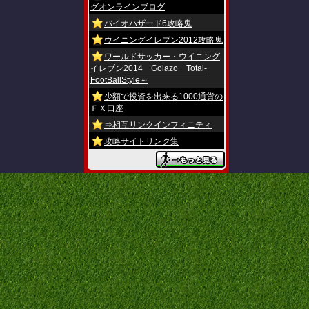
グオンラインブログ
バイオハザード6攻略鬼
ウイニングイレブン2012攻略鬼
ワールドサッカー・ウイニング
イレブン2014 Golazo Total-
FootBallStyle～
少額で投資を出来る1000通貨の
ＦＸ口座
⇒相互リンクインフィニティ
攻略サイトリンク集