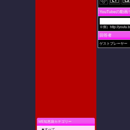
YouTubeの動
※例）http://youtu.b
回答者
ゲストプレーヤー
WE知恵袋カテゴリー
★すべて